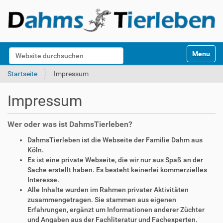
S
Website durchsuchen
Toggle na
e
k
Erweiterte Suche…
Startseite
Impressum
t
i
Impressum
o
n
e
Wer oder was ist DahmsTierleben?
n
DahmsTierleben ist die Webseite der Familie Dahm aus
Köln.
Es ist eine private Webseite, die wir nur aus Spaß an der
Sache erstellt haben. Es besteht keinerlei kommerzielles
Interesse.
Alle Inhalte wurden im Rahmen privater Aktivitäten
zusammengetragen. Sie stammen aus eigenen
Erfahrungen, ergänzt um Informationen anderer Züchter
und Angaben aus der Fachliteratur und Fachexperten.