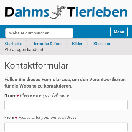
S
Website durchsuchen
Toggle na
e
k
Erweiterte Suche…
Startseite
Tierparks & Zoos
Bilder
Düsseldorf
t
Pterapogon kauderni
i
o
Kontaktformular
n
e
n
Füllen Sie dieses Formular aus, um den Verantwortlichen
für die Website zu kontaktieren.
Name
Please enter your full name.
From
Please enter your e-mail address.