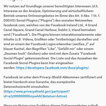
Wir nutzen auf Grundlage unserer berechtigten Interessen (d.h.
Interesse an der Analyse, Optimierung und wirtschaftlichem
Betrieb unseres Onlineangebotes im Sinne des Art. 6 Abs. 1 lit. f.
DSGVO) Social Plugins ("Plugins") des sozialen Netzwerkes
facebook.com, welches von der Facebook Ireland Ltd., 4 Grand
Canal Square, Grand Canal Harbour, Dublin 2, Irland betrieben
wird ("Facebook"). Die Plugins können Interaktionselemente oder
Inhalte (z.B. Videos, Grafiken oder Textbeiträge) darstellen und
sind an einem der Facebook Logos erkennbar (weißes „f“ auf
blauer Kachel, den Begriffen "Like", "Gefällt mir" oder einem
„Daumen hoch“-Zeichen) oder sind mit dem Zusatz "Facebook
Social Plugin" gekennzeichnet. Die Liste und das Aussehen der
Facebook Social Plugins kann hier eingesehen
werden:
https://developers.facebook.com/docs/plugins/
.
Facebook ist unter dem Privacy-Shield-Abkommen zertifiziert und
bietet hierdurch eine Garantie, das europäische
Datenschutzrecht einzuhalten
(
https://www.privacyshield.gov/participant?
id=a2zt0000000GnywAAC&status=Active
).
Wenn ein Nutzer eine Funktion dieses Onlineangebotes aufruft,