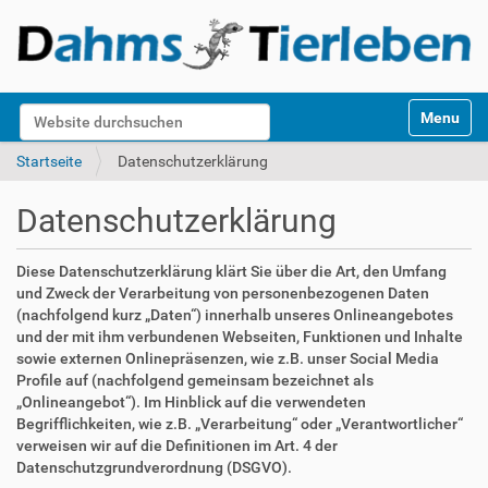
S
Website durchsuchen
Toggle na
e
k
Erweiterte Suche…
Startseite
Datenschutzerklärung
t
i
Datenschutzerklärung
o
n
e
Diese Datenschutzerklärung klärt Sie über die Art, den Umfang
n
und Zweck der Verarbeitung von personenbezogenen Daten
(nachfolgend kurz „Daten“) innerhalb unseres Onlineangebotes
und der mit ihm verbundenen Webseiten, Funktionen und Inhalte
sowie externen Onlinepräsenzen, wie z.B. unser Social Media
Profile auf (nachfolgend gemeinsam bezeichnet als
„Onlineangebot“). Im Hinblick auf die verwendeten
Begrifflichkeiten, wie z.B. „Verarbeitung“ oder „Verantwortlicher“
verweisen wir auf die Definitionen im Art. 4 der
Datenschutzgrundverordnung (DSGVO).