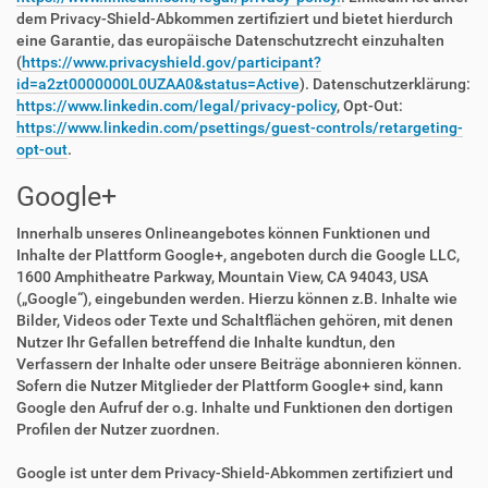
dem Privacy-Shield-Abkommen zertifiziert und bietet hierdurch
eine Garantie, das europäische Datenschutzrecht einzuhalten
(
https://www.privacyshield.gov/participant?
id=a2zt0000000L0UZAA0&status=Active
). Datenschutzerklärung:
https://www.linkedin.com/legal/privacy-policy
, Opt-Out:
https://www.linkedin.com/psettings/guest-controls/retargeting-
opt-out
.
Google+
Innerhalb unseres Onlineangebotes können Funktionen und
Inhalte der Plattform Google+, angeboten durch die Google LLC,
1600 Amphitheatre Parkway, Mountain View, CA 94043, USA
(„Google“), eingebunden werden. Hierzu können z.B. Inhalte wie
Bilder, Videos oder Texte und Schaltflächen gehören, mit denen
Nutzer Ihr Gefallen betreffend die Inhalte kundtun, den
Verfassern der Inhalte oder unsere Beiträge abonnieren können.
Sofern die Nutzer Mitglieder der Plattform Google+ sind, kann
Google den Aufruf der o.g. Inhalte und Funktionen den dortigen
Profilen der Nutzer zuordnen.
Google ist unter dem Privacy-Shield-Abkommen zertifiziert und