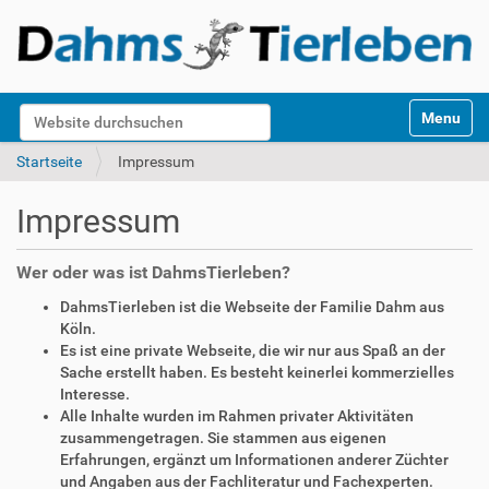
S
Website durchsuchen
Toggle na
e
k
Erweiterte Suche…
Startseite
Impressum
t
i
Impressum
o
n
e
Wer oder was ist DahmsTierleben?
n
DahmsTierleben ist die Webseite der Familie Dahm aus
Köln.
Es ist eine private Webseite, die wir nur aus Spaß an der
Sache erstellt haben. Es besteht keinerlei kommerzielles
Interesse.
Alle Inhalte wurden im Rahmen privater Aktivitäten
zusammengetragen. Sie stammen aus eigenen
Erfahrungen, ergänzt um Informationen anderer Züchter
und Angaben aus der Fachliteratur und Fachexperten.