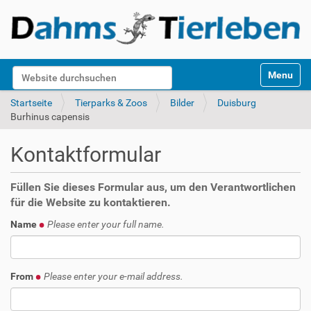
S
Website durchsuchen
Toggle na
e
k
Erweiterte Suche…
Startseite
Tierparks & Zoos
Bilder
Duisburg
t
Burhinus capensis
i
o
Kontaktformular
n
e
n
Füllen Sie dieses Formular aus, um den Verantwortlichen
für die Website zu kontaktieren.
Name
Please enter your full name.
From
Please enter your e-mail address.