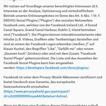
Wir nutzen auf Grundlage unserer berechtigten Interessen (d.h.
Interesse an der Analyse, Optimierung und wirtschaftlichem
Betrieb unseres Onlineangebotes im Sinne des Art. 6 Abs. 1 lit. f.
DSGVO) Social Plugins ("Plugins") des sozialen Netzwerkes
facebook.com, welches von der Facebook Ireland Ltd., 4 Grand
Canal Square, Grand Canal Harbour, Dublin 2, Irland betrieben
wird ("Facebook"). Die Plugins können Interaktionselemente oder
Inhalte (z.B. Videos, Grafiken oder Textbeiträge) darstellen und
sind an einem der Facebook Logos erkennbar (weißes „f“ auf
blauer Kachel, den Begriffen "Like", "Gefällt mir" oder einem
„Daumen hoch“-Zeichen) oder sind mit dem Zusatz "Facebook
Social Plugin" gekennzeichnet. Die Liste und das Aussehen der
Facebook Social Plugins kann hier eingesehen
werden:
https://developers.facebook.com/docs/plugins/
.
Facebook ist unter dem Privacy-Shield-Abkommen zertifiziert und
bietet hierdurch eine Garantie, das europäische
Datenschutzrecht einzuhalten
(
https://www.privacyshield.gov/participant?
id=a2zt0000000GnywAAC&status=Active
).
Wenn ein Nutzer eine Funktion dieses Onlineangebotes aufruft,