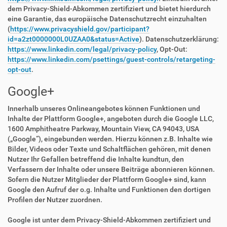
dem Privacy-Shield-Abkommen zertifiziert und bietet hierdurch
eine Garantie, das europäische Datenschutzrecht einzuhalten
(
https://www.privacyshield.gov/participant?
id=a2zt0000000L0UZAA0&status=Active
). Datenschutzerklärung:
https://www.linkedin.com/legal/privacy-policy
, Opt-Out:
https://www.linkedin.com/psettings/guest-controls/retargeting-
opt-out
.
Google+
Innerhalb unseres Onlineangebotes können Funktionen und
Inhalte der Plattform Google+, angeboten durch die Google LLC,
1600 Amphitheatre Parkway, Mountain View, CA 94043, USA
(„Google“), eingebunden werden. Hierzu können z.B. Inhalte wie
Bilder, Videos oder Texte und Schaltflächen gehören, mit denen
Nutzer Ihr Gefallen betreffend die Inhalte kundtun, den
Verfassern der Inhalte oder unsere Beiträge abonnieren können.
Sofern die Nutzer Mitglieder der Plattform Google+ sind, kann
Google den Aufruf der o.g. Inhalte und Funktionen den dortigen
Profilen der Nutzer zuordnen.
Google ist unter dem Privacy-Shield-Abkommen zertifiziert und