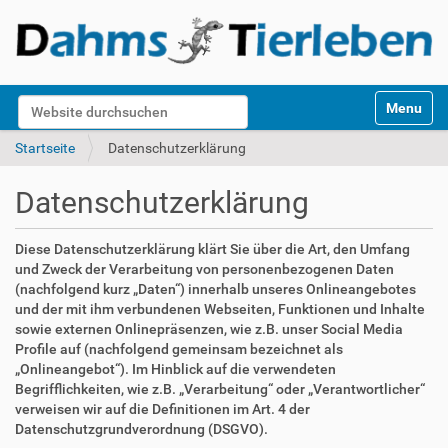
S
Website durchsuchen
Toggle na
e
k
Erweiterte Suche…
Startseite
Datenschutzerklärung
t
i
Datenschutzerklärung
o
n
e
Diese Datenschutzerklärung klärt Sie über die Art, den Umfang
n
und Zweck der Verarbeitung von personenbezogenen Daten
(nachfolgend kurz „Daten“) innerhalb unseres Onlineangebotes
und der mit ihm verbundenen Webseiten, Funktionen und Inhalte
sowie externen Onlinepräsenzen, wie z.B. unser Social Media
Profile auf (nachfolgend gemeinsam bezeichnet als
„Onlineangebot“). Im Hinblick auf die verwendeten
Begrifflichkeiten, wie z.B. „Verarbeitung“ oder „Verantwortlicher“
verweisen wir auf die Definitionen im Art. 4 der
Datenschutzgrundverordnung (DSGVO).