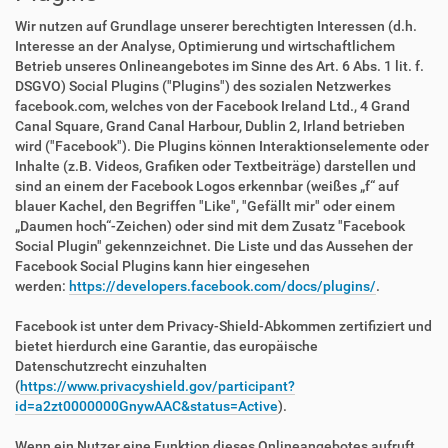
Wir nutzen auf Grundlage unserer berechtigten Interessen (d.h.
Interesse an der Analyse, Optimierung und wirtschaftlichem
Betrieb unseres Onlineangebotes im Sinne des Art. 6 Abs. 1 lit. f.
DSGVO) Social Plugins ("Plugins") des sozialen Netzwerkes
facebook.com, welches von der Facebook Ireland Ltd., 4 Grand
Canal Square, Grand Canal Harbour, Dublin 2, Irland betrieben
wird ("Facebook"). Die Plugins können Interaktionselemente oder
Inhalte (z.B. Videos, Grafiken oder Textbeiträge) darstellen und
sind an einem der Facebook Logos erkennbar (weißes „f“ auf
blauer Kachel, den Begriffen "Like", "Gefällt mir" oder einem
„Daumen hoch“-Zeichen) oder sind mit dem Zusatz "Facebook
Social Plugin" gekennzeichnet. Die Liste und das Aussehen der
Facebook Social Plugins kann hier eingesehen
werden:
https://developers.facebook.com/docs/plugins/
.
Facebook ist unter dem Privacy-Shield-Abkommen zertifiziert und
bietet hierdurch eine Garantie, das europäische
Datenschutzrecht einzuhalten
(
https://www.privacyshield.gov/participant?
id=a2zt0000000GnywAAC&status=Active
).
Wenn ein Nutzer eine Funktion dieses Onlineangebotes aufruft,