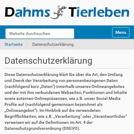
S
Website durchsuchen
Toggle na
e
k
Erweiterte Suche…
Startseite
Datenschutzerklärung
t
i
Datenschutzerklärung
o
n
e
Diese Datenschutzerklärung klärt Sie über die Art, den Umfang
n
und Zweck der Verarbeitung von personenbezogenen Daten
(nachfolgend kurz „Daten“) innerhalb unseres Onlineangebotes
und der mit ihm verbundenen Webseiten, Funktionen und Inhalte
sowie externen Onlinepräsenzen, wie z.B. unser Social Media
Profile auf (nachfolgend gemeinsam bezeichnet als
„Onlineangebot“). Im Hinblick auf die verwendeten
Begrifflichkeiten, wie z.B. „Verarbeitung“ oder „Verantwortlicher“
verweisen wir auf die Definitionen im Art. 4 der
Datenschutzgrundverordnung (DSGVO).