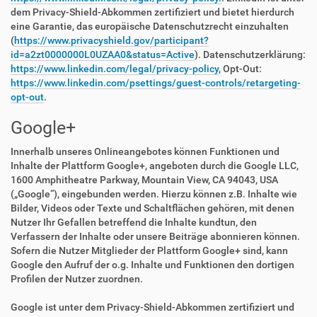
dem Privacy-Shield-Abkommen zertifiziert und bietet hierdurch
eine Garantie, das europäische Datenschutzrecht einzuhalten
(
https://www.privacyshield.gov/participant?
id=a2zt0000000L0UZAA0&status=Active
). Datenschutzerklärung:
https://www.linkedin.com/legal/privacy-policy
, Opt-Out:
https://www.linkedin.com/psettings/guest-controls/retargeting-
opt-out
.
Google+
Innerhalb unseres Onlineangebotes können Funktionen und
Inhalte der Plattform Google+, angeboten durch die Google LLC,
1600 Amphitheatre Parkway, Mountain View, CA 94043, USA
(„Google“), eingebunden werden. Hierzu können z.B. Inhalte wie
Bilder, Videos oder Texte und Schaltflächen gehören, mit denen
Nutzer Ihr Gefallen betreffend die Inhalte kundtun, den
Verfassern der Inhalte oder unsere Beiträge abonnieren können.
Sofern die Nutzer Mitglieder der Plattform Google+ sind, kann
Google den Aufruf der o.g. Inhalte und Funktionen den dortigen
Profilen der Nutzer zuordnen.
Google ist unter dem Privacy-Shield-Abkommen zertifiziert und