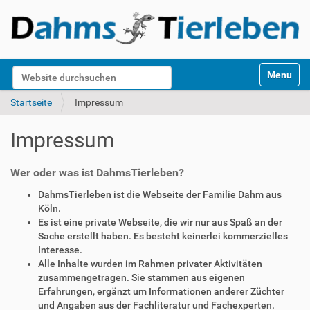
S
Website durchsuchen
Toggle na
e
k
Erweiterte Suche…
Startseite
Impressum
t
i
Impressum
o
n
e
Wer oder was ist DahmsTierleben?
n
DahmsTierleben ist die Webseite der Familie Dahm aus
Köln.
Es ist eine private Webseite, die wir nur aus Spaß an der
Sache erstellt haben. Es besteht keinerlei kommerzielles
Interesse.
Alle Inhalte wurden im Rahmen privater Aktivitäten
zusammengetragen. Sie stammen aus eigenen
Erfahrungen, ergänzt um Informationen anderer Züchter
und Angaben aus der Fachliteratur und Fachexperten.