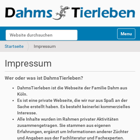
S
Website durchsuchen
Toggle na
e
k
Erweiterte Suche…
Startseite
Impressum
t
i
Impressum
o
n
e
Wer oder was ist DahmsTierleben?
n
DahmsTierleben ist die Webseite der Familie Dahm aus
Köln.
Es ist eine private Webseite, die wir nur aus Spaß an der
Sache erstellt haben. Es besteht keinerlei kommerzielles
Interesse.
Alle Inhalte wurden im Rahmen privater Aktivitäten
zusammengetragen. Sie stammen aus eigenen
Erfahrungen, ergänzt um Informationen anderer Züchter
und Angaben aus der Fachliteratur und Fachexperten.