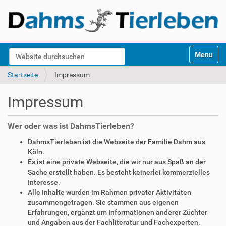
S
Website durchsuchen
Toggle na
e
k
Erweiterte Suche…
Startseite
Impressum
t
i
Impressum
o
n
e
Wer oder was ist DahmsTierleben?
n
DahmsTierleben ist die Webseite der Familie Dahm aus
Köln.
Es ist eine private Webseite, die wir nur aus Spaß an der
Sache erstellt haben. Es besteht keinerlei kommerzielles
Interesse.
Alle Inhalte wurden im Rahmen privater Aktivitäten
zusammengetragen. Sie stammen aus eigenen
Erfahrungen, ergänzt um Informationen anderer Züchter
und Angaben aus der Fachliteratur und Fachexperten.