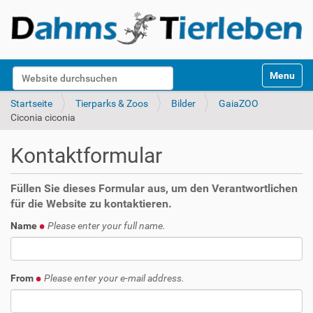
S
Website durchsuchen
Toggle na
e
k
Erweiterte Suche…
Startseite
Tierparks & Zoos
Bilder
GaiaZOO
t
Ciconia ciconia
i
o
Kontaktformular
n
e
n
Füllen Sie dieses Formular aus, um den Verantwortlichen
für die Website zu kontaktieren.
Name
Please enter your full name.
From
Please enter your e-mail address.