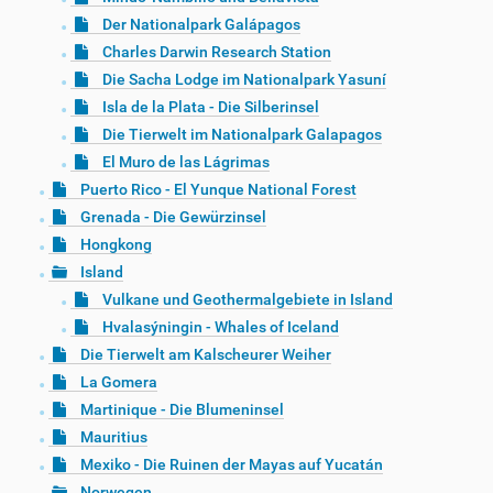
Der Nationalpark Galápagos
Charles Darwin Research Station
Die Sacha Lodge im Nationalpark Yasuní
Isla de la Plata - Die Silberinsel
Die Tierwelt im Nationalpark Galapagos
El Muro de las Lágrimas
Puerto Rico - El Yunque National Forest
Grenada - Die Gewürzinsel
Hongkong
Island
Vulkane und Geothermalgebiete in Island
Hvalasýningin - Whales of Iceland
Die Tierwelt am Kalscheurer Weiher
La Gomera
Martinique - Die Blumeninsel
Mauritius
Mexiko - Die Ruinen der Mayas auf Yucatán
Norwegen