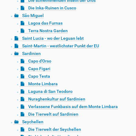
Die schwimmenden Inseln der Uros
Die Inka-Ruinen in Cusco
São Miguel
Lagoa das Furnas
Terra Nostra Garden
Saint Lucia - wo der Leguan lebt
Saint-Martin - westlichster Punkt der EU
Sardinien
Capo d'Orso
Capo Figari
Capo Testa
Monte Limbara
Laguna di San Teodoro
Nuraghenkultur auf Sardinien
Verlassene Funkbasis auf dem Monte Limbara
Die Tierwelt auf Sardinien
Seychellen
Die Tierwelt der Seychellen