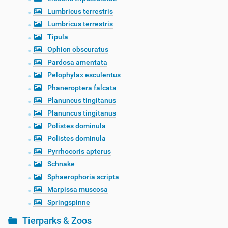
Lumbricus terrestris
Lumbricus terrestris
Tipula
Ophion obscuratus
Pardosa amentata
Pelophylax esculentus
Phaneroptera falcata
Planuncus tingitanus
Planuncus tingitanus
Polistes dominula
Polistes dominula
Pyrrhocoris apterus
Schnake
Sphaerophoria scripta
Marpissa muscosa
Springspinne
Tierparks & Zoos