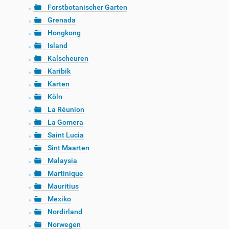
Forstbotanischer Garten
Grenada
Hongkong
Island
Kalscheuren
Karibik
Karten
Köln
La Réunion
La Gomera
Saint Lucia
Sint Maarten
Malaysia
Martinique
Mauritius
Mexiko
Nordirland
Norwegen