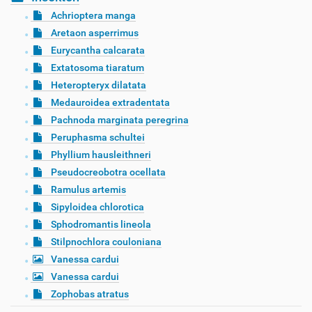
Achrioptera manga
Aretaon asperrimus
Eurycantha calcarata
Extatosoma tiaratum
Heteropteryx dilatata
Medauroidea extradentata
Pachnoda marginata peregrina
Peruphasma schultei
Phyllium hausleithneri
Pseudocreobotra ocellata
Ramulus artemis
Sipyloidea chlorotica
Sphodromantis lineola
Stilpnochlora couloniana
Vanessa cardui
Vanessa cardui
Zophobas atratus