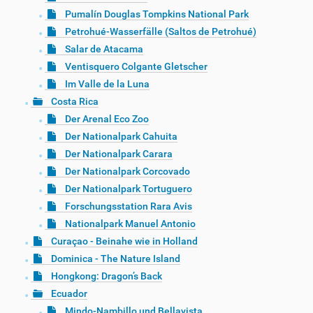
Pumalín Douglas Tompkins National Park
Petrohué-Wasserfälle (Saltos de Petrohué)
Salar de Atacama
Ventisquero Colgante Gletscher
Im Valle de la Luna
Costa Rica
Der Arenal Eco Zoo
Der Nationalpark Cahuita
Der Nationalpark Carara
Der Nationalpark Corcovado
Der Nationalpark Tortuguero
Forschungsstation Rara Avis
Nationalpark Manuel Antonio
Curaçao - Beinahe wie in Holland
Dominica - The Nature Island
Hongkong: Dragon’s Back
Ecuador
Mindo-Nambillo und Bellavista