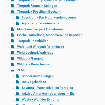
Tierpark Fauna in Solingen
Tierpark + Fossilium Bochum
Fossilium - Das Naturkundemuseum
Aquarien - Terrarienhaus
Münchner Tierpark Hellabrunn
Fische, Wirbellose, Amphibien und Reptilien
Tierpark Rheinböllen
Wald- und Wildpark Rolandseck
Weltvogelpark Walsrode
Wildpark Gangelt
Wildpark Reuschenberg
ZFMK
Sonderausstellungen
Die Vogelwelten
Savanne - Wechselvolles Paradies
Arktis / Antarktis - Überleben im Eis
Wüste - Welt der Extreme