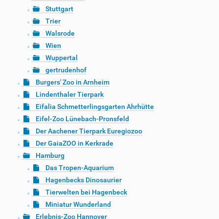
Stuttgart
Trier
Walsrode
Wien
Wuppertal
gertrudenhof
Burgers' Zoo in Arnheim
Lindenthaler Tierpark
Eifalia Schmetterlingsgarten Ahrhütte
Eifel-Zoo Lünebach-Pronsfeld
Der Aachener Tierpark Euregiozoo
Der GaiaZOO in Kerkrade
Hamburg
Das Tropen-Aquarium
Hagenbecks Dinosaurier
Tierwelten bei Hagenbeck
Miniatur Wunderland
Erlebnis-Zoo Hannover