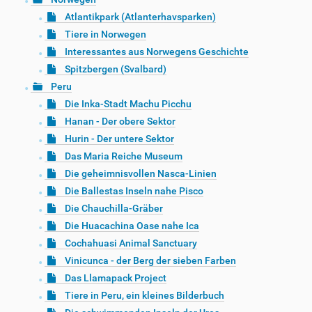
Atlantikpark (Atlanterhavsparken)
Tiere in Norwegen
Interessantes aus Norwegens Geschichte
Spitzbergen (Svalbard)
Peru
Die Inka-Stadt Machu Picchu
Hanan - Der obere Sektor
Hurin - Der untere Sektor
Das Maria Reiche Museum
Die geheimnisvollen Nasca-Linien
Die Ballestas Inseln nahe Pisco
Die Chauchilla-Gräber
Die Huacachina Oase nahe Ica
Cochahuasi Animal Sanctuary
Vinicunca - der Berg der sieben Farben
Das Llamapack Project
Tiere in Peru, ein kleines Bilderbuch