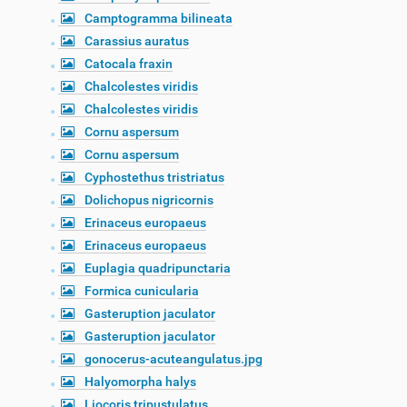
Camptogramma bilineata
Carassius auratus
Catocala fraxin
Chalcolestes viridis
Chalcolestes viridis
Cornu aspersum
Cornu aspersum
Cyphostethus tristriatus
Dolichopus nigricornis
Erinaceus europaeus
Erinaceus europaeus
Euplagia quadripunctaria
Formica cunicularia
Gasteruption jaculator
Gasteruption jaculator
gonocerus-acuteangulatus.jpg
Halyomorpha halys
Liocoris tripustulatus