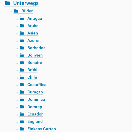
Unterwegs
Bilder
Antigua
Aruba
Asien
Azoren
Barbados
Bolivien
Bonaire
Brühl
Chile
CostaRica
Curaçao
Dominica
Domrep
Ecuador
England
Finkens Garten