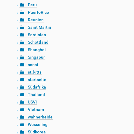
Peru
PuertoRico
Reunion
Saint Martin
Sardinien
Schottland
Shanghai
Singapur
sonst
st_kitts
startseite
Südafrika
Thailand
USVI
Vietnam
wahnerheide
Wesseling
Südkorea