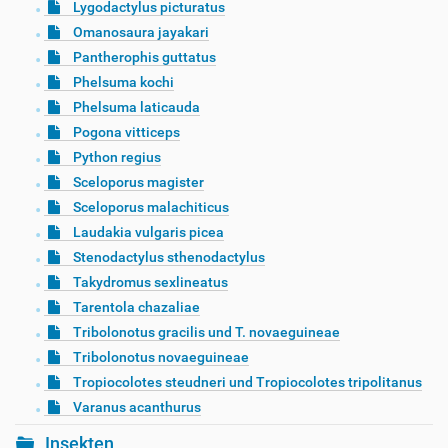
Lygodactylus picturatus
Omanosaura jayakari
Pantherophis guttatus
Phelsuma kochi
Phelsuma laticauda
Pogona vitticeps
Python regius
Sceloporus magister
Sceloporus malachiticus
Laudakia vulgaris picea
Stenodactylus sthenodactylus
Takydromus sexlineatus
Tarentola chazaliae
Tribolonotus gracilis und T. novaeguineae
Tribolonotus novaeguineae
Tropiocolotes steudneri und Tropiocolotes tripolitanus
Varanus acanthurus
Insekten