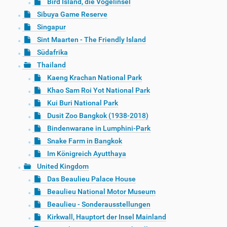
Bird Island, die Vogelinsel
Sibuya Game Reserve
Singapur
Sint Maarten - The Friendly Island
Südafrika
Thailand
Kaeng Krachan National Park
Khao Sam Roi Yot National Park
Kui Buri National Park
Dusit Zoo Bangkok (1938-2018)
Bindenwarane in Lumphini-Park
Snake Farm in Bangkok
Im Königreich Ayutthaya
United Kingdom
Das Beaulieu Palace House
Beaulieu National Motor Museum
Beaulieu - Sonderausstellungen
Kirkwall, Hauptort der Insel Mainland