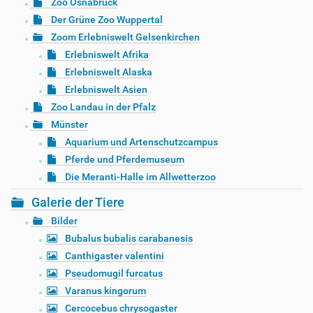
Zoo Osnabrück
Der Grüne Zoo Wuppertal
Zoom Erlebniswelt Gelsenkirchen
Erlebniswelt Afrika
Erlebniswelt Alaska
Erlebniswelt Asien
Zoo Landau in der Pfalz
Münster
Aquarium und Artenschutzcampus
Pferde und Pferdemuseum
Die Meranti-Halle im Allwetterzoo
Galerie der Tiere
Bilder
Bubalus bubalis carabanesis
Canthigaster valentini
Pseudomugil furcatus
Varanus kingorum
Cercocebus chrysogaster