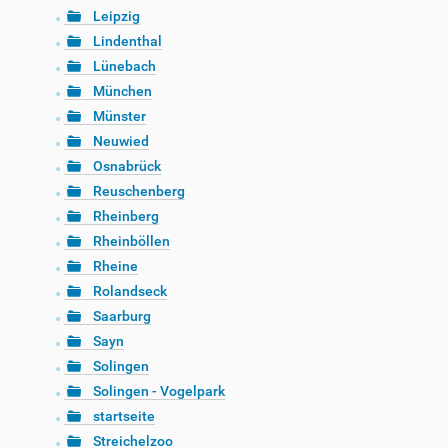
Leipzig
Lindenthal
Lünebach
München
Münster
Neuwied
Osnabrück
Reuschenberg
Rheinberg
Rheinböllen
Rheine
Rolandseck
Saarburg
Sayn
Solingen
Solingen - Vogelpark
startseite
Streichelzoo