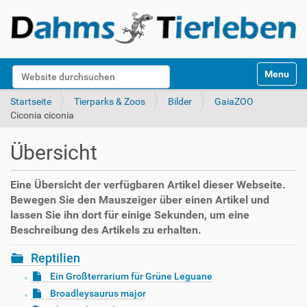
S
Website durchsuchen
Toggle na
e
k
Erweiterte Suche…
Startseite
Tierparks & Zoos
Bilder
GaiaZOO
t
Ciconia ciconia
i
o
Übersicht
n
e
n
Eine Übersicht der verfügbaren Artikel dieser Webseite.
Bewegen Sie den Mauszeiger über einen Artikel und
lassen Sie ihn dort für einige Sekunden, um eine
Beschreibung des Artikels zu erhalten.
Reptilien
Ein Großterrarium für Grüne Leguane
Broadleysaurus major