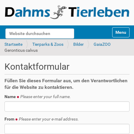
S
Website durchsuchen
Toggle na
e
k
Erweiterte Suche…
Startseite
Tierparks & Zoos
Bilder
GaiaZOO
t
Geronticus calvus
i
o
Kontaktformular
n
e
n
Füllen Sie dieses Formular aus, um den Verantwortlichen
für die Website zu kontaktieren.
Name
Please enter your full name.
From
Please enter your e-mail address.