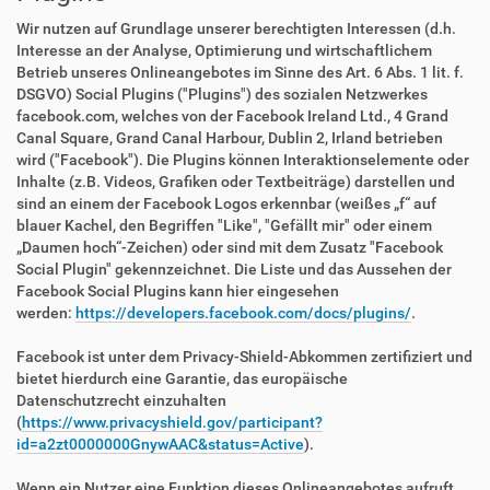
Wir nutzen auf Grundlage unserer berechtigten Interessen (d.h.
Interesse an der Analyse, Optimierung und wirtschaftlichem
Betrieb unseres Onlineangebotes im Sinne des Art. 6 Abs. 1 lit. f.
DSGVO) Social Plugins ("Plugins") des sozialen Netzwerkes
facebook.com, welches von der Facebook Ireland Ltd., 4 Grand
Canal Square, Grand Canal Harbour, Dublin 2, Irland betrieben
wird ("Facebook"). Die Plugins können Interaktionselemente oder
Inhalte (z.B. Videos, Grafiken oder Textbeiträge) darstellen und
sind an einem der Facebook Logos erkennbar (weißes „f“ auf
blauer Kachel, den Begriffen "Like", "Gefällt mir" oder einem
„Daumen hoch“-Zeichen) oder sind mit dem Zusatz "Facebook
Social Plugin" gekennzeichnet. Die Liste und das Aussehen der
Facebook Social Plugins kann hier eingesehen
werden:
https://developers.facebook.com/docs/plugins/
.
Facebook ist unter dem Privacy-Shield-Abkommen zertifiziert und
bietet hierdurch eine Garantie, das europäische
Datenschutzrecht einzuhalten
(
https://www.privacyshield.gov/participant?
id=a2zt0000000GnywAAC&status=Active
).
Wenn ein Nutzer eine Funktion dieses Onlineangebotes aufruft,