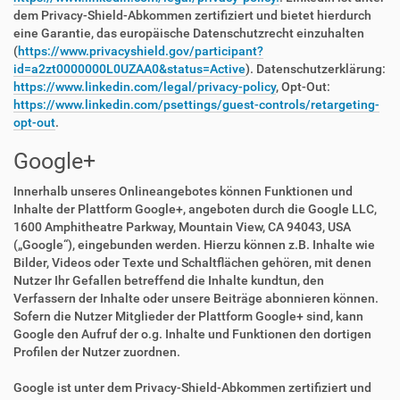
dem Privacy-Shield-Abkommen zertifiziert und bietet hierdurch
eine Garantie, das europäische Datenschutzrecht einzuhalten
(
https://www.privacyshield.gov/participant?
id=a2zt0000000L0UZAA0&status=Active
). Datenschutzerklärung:
https://www.linkedin.com/legal/privacy-policy
, Opt-Out:
https://www.linkedin.com/psettings/guest-controls/retargeting-
opt-out
.
Google+
Innerhalb unseres Onlineangebotes können Funktionen und
Inhalte der Plattform Google+, angeboten durch die Google LLC,
1600 Amphitheatre Parkway, Mountain View, CA 94043, USA
(„Google“), eingebunden werden. Hierzu können z.B. Inhalte wie
Bilder, Videos oder Texte und Schaltflächen gehören, mit denen
Nutzer Ihr Gefallen betreffend die Inhalte kundtun, den
Verfassern der Inhalte oder unsere Beiträge abonnieren können.
Sofern die Nutzer Mitglieder der Plattform Google+ sind, kann
Google den Aufruf der o.g. Inhalte und Funktionen den dortigen
Profilen der Nutzer zuordnen.
Google ist unter dem Privacy-Shield-Abkommen zertifiziert und