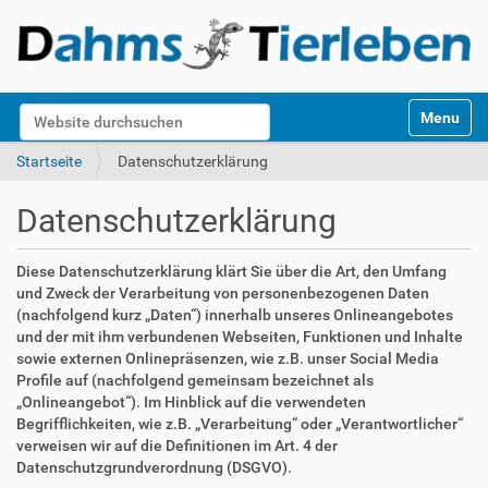
S
Website durchsuchen
Toggle na
e
k
Erweiterte Suche…
Startseite
Datenschutzerklärung
t
i
Datenschutzerklärung
o
n
e
Diese Datenschutzerklärung klärt Sie über die Art, den Umfang
n
und Zweck der Verarbeitung von personenbezogenen Daten
(nachfolgend kurz „Daten“) innerhalb unseres Onlineangebotes
und der mit ihm verbundenen Webseiten, Funktionen und Inhalte
sowie externen Onlinepräsenzen, wie z.B. unser Social Media
Profile auf (nachfolgend gemeinsam bezeichnet als
„Onlineangebot“). Im Hinblick auf die verwendeten
Begrifflichkeiten, wie z.B. „Verarbeitung“ oder „Verantwortlicher“
verweisen wir auf die Definitionen im Art. 4 der
Datenschutzgrundverordnung (DSGVO).