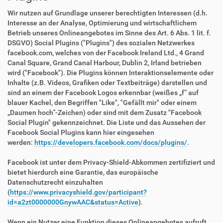
Wir nutzen auf Grundlage unserer berechtigten Interessen (d.h.
Interesse an der Analyse, Optimierung und wirtschaftlichem
Betrieb unseres Onlineangebotes im Sinne des Art. 6 Abs. 1 lit. f.
DSGVO) Social Plugins ("Plugins") des sozialen Netzwerkes
facebook.com, welches von der Facebook Ireland Ltd., 4 Grand
Canal Square, Grand Canal Harbour, Dublin 2, Irland betrieben
wird ("Facebook"). Die Plugins können Interaktionselemente oder
Inhalte (z.B. Videos, Grafiken oder Textbeiträge) darstellen und
sind an einem der Facebook Logos erkennbar (weißes „f“ auf
blauer Kachel, den Begriffen "Like", "Gefällt mir" oder einem
„Daumen hoch“-Zeichen) oder sind mit dem Zusatz "Facebook
Social Plugin" gekennzeichnet. Die Liste und das Aussehen der
Facebook Social Plugins kann hier eingesehen
werden:
https://developers.facebook.com/docs/plugins/
.
Facebook ist unter dem Privacy-Shield-Abkommen zertifiziert und
bietet hierdurch eine Garantie, das europäische
Datenschutzrecht einzuhalten
(
https://www.privacyshield.gov/participant?
id=a2zt0000000GnywAAC&status=Active
).
Wenn ein Nutzer eine Funktion dieses Onlineangebotes aufruft,