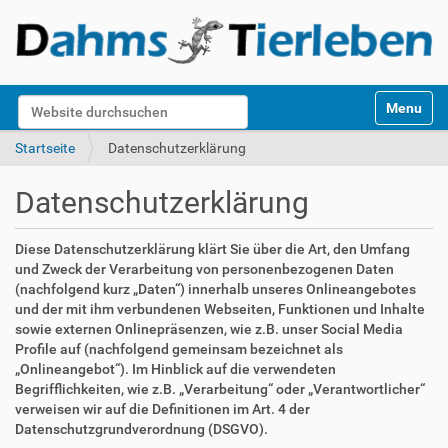
S
Website durchsuchen
Toggle na
e
k
Erweiterte Suche…
Startseite
Datenschutzerklärung
t
i
Datenschutzerklärung
o
n
e
Diese Datenschutzerklärung klärt Sie über die Art, den Umfang
n
und Zweck der Verarbeitung von personenbezogenen Daten
(nachfolgend kurz „Daten“) innerhalb unseres Onlineangebotes
und der mit ihm verbundenen Webseiten, Funktionen und Inhalte
sowie externen Onlinepräsenzen, wie z.B. unser Social Media
Profile auf (nachfolgend gemeinsam bezeichnet als
„Onlineangebot“). Im Hinblick auf die verwendeten
Begrifflichkeiten, wie z.B. „Verarbeitung“ oder „Verantwortlicher“
verweisen wir auf die Definitionen im Art. 4 der
Datenschutzgrundverordnung (DSGVO).