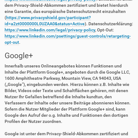
dem Privacy-Shield-Abkommen zertifiziert und bietet hierdurch
eine Garantie, das europäische Datenschutzrecht einzuhalten
(
https://www.privacyshield.gov/participant?
id=a2zt0000000L0UZAA0&status=Active
). Datenschutzerklärung:
https://www.linkedin.com/legal/privacy-policy
, Opt-Out:
https://www.linkedin.com/psettings/guest-controls/retargeting-
opt-out
.
Google+
Innerhalb unseres Onlineangebotes können Funktionen und
Inhalte der Plattform Google+, angeboten durch die Google LLC,
1600 Amphitheatre Parkway, Mountain View, CA 94043, USA
(„Google“), eingebunden werden. Hierzu können z.B. Inhalte wie
Bilder, Videos oder Texte und Schaltflächen gehören, mit denen
Nutzer Ihr Gefallen betreffend die Inhalte kundtun, den
Verfassern der Inhalte oder unsere Beiträge abonnieren können.
Sofern die Nutzer Mitglieder der Plattform Google+ sind, kann
Google den Aufruf der o.g. Inhalte und Funktionen den dortigen
Profilen der Nutzer zuordnen.
Google ist unter dem Privacy-Shield-Abkommen zertifiziert und