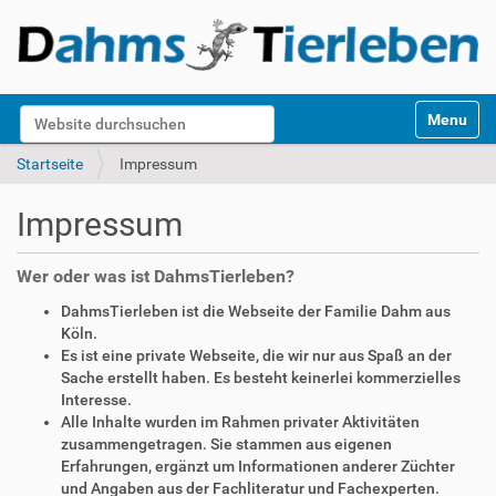
S
Website durchsuchen
Toggle na
e
k
Erweiterte Suche…
Startseite
Impressum
t
i
Impressum
o
n
e
Wer oder was ist DahmsTierleben?
n
DahmsTierleben ist die Webseite der Familie Dahm aus
Köln.
Es ist eine private Webseite, die wir nur aus Spaß an der
Sache erstellt haben. Es besteht keinerlei kommerzielles
Interesse.
Alle Inhalte wurden im Rahmen privater Aktivitäten
zusammengetragen. Sie stammen aus eigenen
Erfahrungen, ergänzt um Informationen anderer Züchter
und Angaben aus der Fachliteratur und Fachexperten.