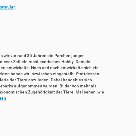
ormular
.
is wir vor rund 35 Jahren ein Pärchen junger
dieser Zeit ein recht exotisches Hobby. Damals
rien entwickelte. Nach und nach entwickelte sich ein
sekten haben wir inzwischen eingestellt. Stattdessen
lerie der Tiere anzulegen. Dabei handelt es sich
ierparks aufgenommen wurden. Bilder von mehr als
taxonomischen Zugehörigkeit der Tiere. Mal sehen, wie
sen