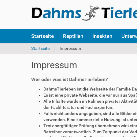
S
Startseite
Reptilien
Insekten
Unter
e
k
S
Startseite
Impressum
t
i
i
e
Impressum
o
s
n
i
e
n
Wer oder was ist DahmsTierleben?
n
d
DahmsTierleben ist die Webseite der Familie D
h
Es ist eine private Webseite, die wir nur aus Sp
i
Alle Inhalte wurden im Rahmen privater Aktivi
e
der Fachliteratur und Fachexperten.
r
Falls nicht anders angegeben, sind alle Bilder
:
verwenden. Eine kommerzielle Nutzung ist unte
Trotz sorgfältiger Prüfung übernehmen wir keine 
Betreiber verantwortlich. Zum Zeitpunkt der V