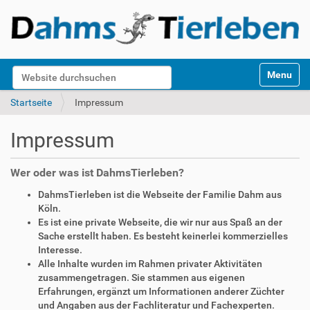
S
Website durchsuchen
Toggle na
e
k
Erweiterte Suche…
Startseite
Impressum
t
i
Impressum
o
n
e
Wer oder was ist DahmsTierleben?
n
DahmsTierleben ist die Webseite der Familie Dahm aus
Köln.
Es ist eine private Webseite, die wir nur aus Spaß an der
Sache erstellt haben. Es besteht keinerlei kommerzielles
Interesse.
Alle Inhalte wurden im Rahmen privater Aktivitäten
zusammengetragen. Sie stammen aus eigenen
Erfahrungen, ergänzt um Informationen anderer Züchter
und Angaben aus der Fachliteratur und Fachexperten.