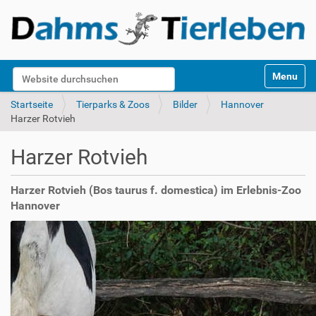
S
Website durchsuchen
Toggle na
e
k
Erweiterte Suche…
Startseite
Tierparks & Zoos
Bilder
Hannover
t
Harzer Rotvieh
i
o
Harzer Rotvieh
n
e
n
Harzer Rotvieh (Bos taurus f. domestica) im Erlebnis-Zoo
Hannover