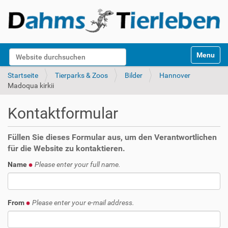
S
Website durchsuchen
Toggle na
e
k
Erweiterte Suche…
Startseite
Tierparks & Zoos
Bilder
Hannover
t
Madoqua kirkii
i
o
Kontaktformular
n
e
n
Füllen Sie dieses Formular aus, um den Verantwortlichen
für die Website zu kontaktieren.
Name
Please enter your full name.
From
Please enter your e-mail address.