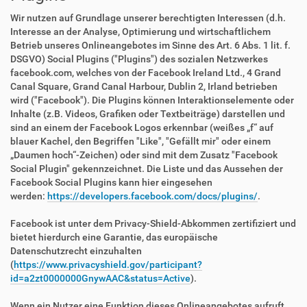
Wir nutzen auf Grundlage unserer berechtigten Interessen (d.h.
Interesse an der Analyse, Optimierung und wirtschaftlichem
Betrieb unseres Onlineangebotes im Sinne des Art. 6 Abs. 1 lit. f.
DSGVO) Social Plugins ("Plugins") des sozialen Netzwerkes
facebook.com, welches von der Facebook Ireland Ltd., 4 Grand
Canal Square, Grand Canal Harbour, Dublin 2, Irland betrieben
wird ("Facebook"). Die Plugins können Interaktionselemente oder
Inhalte (z.B. Videos, Grafiken oder Textbeiträge) darstellen und
sind an einem der Facebook Logos erkennbar (weißes „f“ auf
blauer Kachel, den Begriffen "Like", "Gefällt mir" oder einem
„Daumen hoch“-Zeichen) oder sind mit dem Zusatz "Facebook
Social Plugin" gekennzeichnet. Die Liste und das Aussehen der
Facebook Social Plugins kann hier eingesehen
werden:
https://developers.facebook.com/docs/plugins/
.
Facebook ist unter dem Privacy-Shield-Abkommen zertifiziert und
bietet hierdurch eine Garantie, das europäische
Datenschutzrecht einzuhalten
(
https://www.privacyshield.gov/participant?
id=a2zt0000000GnywAAC&status=Active
).
Wenn ein Nutzer eine Funktion dieses Onlineangebotes aufruft,