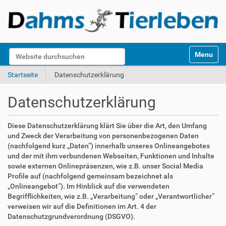
S
Website durchsuchen
Toggle na
e
k
Erweiterte Suche…
Startseite
Datenschutzerklärung
t
i
Datenschutzerklärung
o
n
e
Diese Datenschutzerklärung klärt Sie über die Art, den Umfang
n
und Zweck der Verarbeitung von personenbezogenen Daten
(nachfolgend kurz „Daten“) innerhalb unseres Onlineangebotes
und der mit ihm verbundenen Webseiten, Funktionen und Inhalte
sowie externen Onlinepräsenzen, wie z.B. unser Social Media
Profile auf (nachfolgend gemeinsam bezeichnet als
„Onlineangebot“). Im Hinblick auf die verwendeten
Begrifflichkeiten, wie z.B. „Verarbeitung“ oder „Verantwortlicher“
verweisen wir auf die Definitionen im Art. 4 der
Datenschutzgrundverordnung (DSGVO).