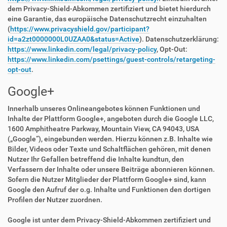
dem Privacy-Shield-Abkommen zertifiziert und bietet hierdurch
eine Garantie, das europäische Datenschutzrecht einzuhalten
(
https://www.privacyshield.gov/participant?
id=a2zt0000000L0UZAA0&status=Active
). Datenschutzerklärung:
https://www.linkedin.com/legal/privacy-policy
, Opt-Out:
https://www.linkedin.com/psettings/guest-controls/retargeting-
opt-out
.
Google+
Innerhalb unseres Onlineangebotes können Funktionen und
Inhalte der Plattform Google+, angeboten durch die Google LLC,
1600 Amphitheatre Parkway, Mountain View, CA 94043, USA
(„Google“), eingebunden werden. Hierzu können z.B. Inhalte wie
Bilder, Videos oder Texte und Schaltflächen gehören, mit denen
Nutzer Ihr Gefallen betreffend die Inhalte kundtun, den
Verfassern der Inhalte oder unsere Beiträge abonnieren können.
Sofern die Nutzer Mitglieder der Plattform Google+ sind, kann
Google den Aufruf der o.g. Inhalte und Funktionen den dortigen
Profilen der Nutzer zuordnen.
Google ist unter dem Privacy-Shield-Abkommen zertifiziert und