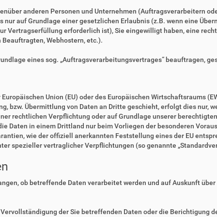
enüber anderen Personen und Unternehmen (Auftragsverarbeitern oder D
es nur auf Grundlage einer gesetzlichen Erlaubnis (z.B. wenn eine Überm
zur Vertragserfüllung erforderlich ist), Sie eingewilligt haben, eine rec
n Beauftragten, Webhostern, etc.).
Grundlage eines sog. „Auftragsverarbeitungsvertrages“ beauftragen, ge
der Europäischen Union (EU) oder des Europäischen Wirtschaftsraums (E
 bzw. Übermittlung von Daten an Dritte geschieht, erfolgt dies nur, we
einer rechtlichen Verpflichtung oder auf Grundlage unserer berechtigte
 die Daten in einem Drittland nur beim Vorliegen der besonderen Voraus
rantien, wie der offiziell anerkannten Feststellung eines der EU ents
nter spezieller vertraglicher Verpflichtungen (so genannte „Standardve
en
langen, ob betreffende Daten verarbeitet werden und auf Auskunft über
Vervollständigung der Sie betreffenden Daten oder die Berichtigung de