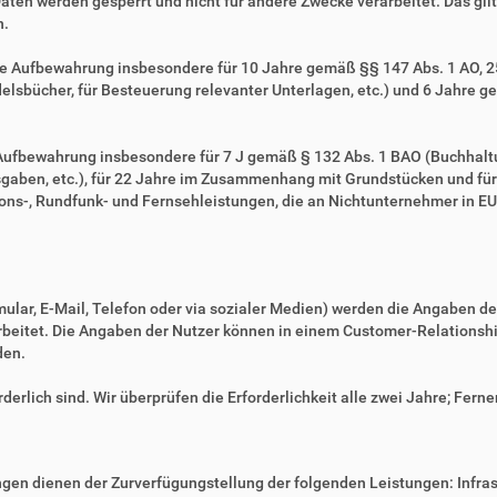
Daten werden gesperrt und nicht für andere Zwecke verarbeitet. Das gilt 
n.
ie Aufbewahrung insbesondere für 10 Jahre gemäß §§ 147 Abs. 1 AO, 257
sbücher, für Besteuerung relevanter Unterlagen, etc.) und 6 Jahre ge
e Aufbewahrung insbesondere für 7 J gemäß § 132 Abs. 1 BAO (Buchhal
gaben, etc.), für 22 Jahre im Zusammenhang mit Grundstücken und fü
ns-, Rundfunk- und Fernsehleistungen, die an Nichtunternehmer in EU-
mular, E-Mail, Telefon oder via sozialer Medien) werden die Angaben d
erarbeitet. Die Angaben der Nutzer können in einem Customer-Relatio
den.
derlich sind. Wir überprüfen die Erforderlichkeit alle zwei Jahre; Ferne
en dienen der Zurverfügungstellung der folgenden Leistungen: Infrast