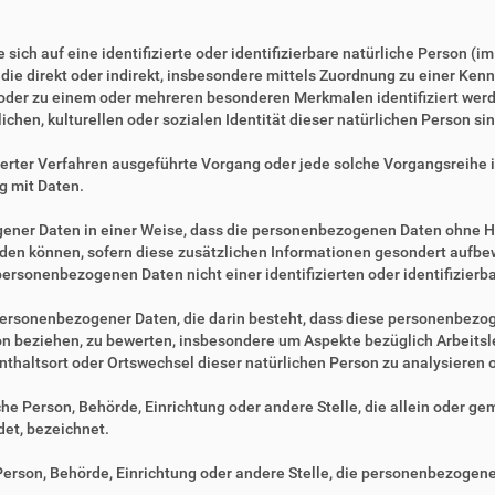
sich auf eine identifizierte oder identifizierbare natürliche Person (i
, die direkt oder indirekt, insbesondere mittels Zuordnung zu einer 
 oder zu einem oder mehreren besonderen Merkmalen identifiziert werd
ichen, kulturellen oder sozialen Identität dieser natürlichen Person sin
tisierter Verfahren ausgeführte Vorgang oder jede solche Vorgangsre
g mit Daten.
ner Daten in einer Weise, dass die personenbezogenen Daten ohne Hi
rden können, sofern diese zusätzlichen Informationen gesondert aufb
ersonenbezogenen Daten nicht einer identifizierten oder identifizier
ng personenbezogener Daten, die darin besteht, dass diese personenbe
son beziehen, zu bewerten, insbesondere um Aspekte bezüglich Arbeitsle
fenthaltsort oder Ortswechsel dieser natürlichen Person zu analysieren
ische Person, Behörde, Einrichtung oder andere Stelle, die allein oder 
et, bezeichnet.
e Person, Behörde, Einrichtung oder andere Stelle, die personenbezogen