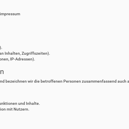
/impressum
).
n Inhalten, Zugriffszeiten).
onen, IP-Adressen).
en
nd bezeichnen wir die betroffenen Personen zusammenfassend auch al
unktionen und Inhalte.
on mit Nutzern.