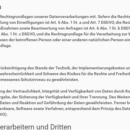
n
 Rechtsgrundlagen unserer Datenverarbeitungen mit. Sofern die Rechts
lung von Einwilligungen ist Art. 6 Abs. 1 lit. a und Art. 7 DSGVO, die R
ßnahmen sowie Beantwortung von Anfragen ist Art. 6 Abs. 1 lit. b DSGV
6 Abs. 1 lit. c DSGVO, und die Rechtsgrundlage für die Verarbeitung zur
eressen der betroffenen Person oder einer anderen natürlichen Person 
ndlage.
rücksichtigung des Stands der Technik, der Implementierungskosten u
swahrscheinlichkeit und Schwere des Risikos für die Rechte und Freihe
emessenes Schutzniveau zu gewährleisten.
der Vertraulichkeit, Integrität und Verfügbarkeit von Daten durch Ko
ergabe, der Sicherung der Verfügbarkeit und ihrer Trennung. Des Weiter
aten und Reaktion auf Gefährdung der Daten gewährleisten. Ferner b
Hardware, Software sowie Verfahren, entsprechend dem Prinzip des Da
GVO).
rarbeitern und Dritten