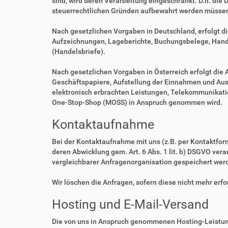
sind, wird deren Verarbeitung eingeschränkt. D.h. die 
steuerrechtlichen Gründen aufbewahrt werden müsse
Nach gesetzlichen Vorgaben in Deutschland, erfolgt d
Aufzeichnungen, Lageberichte, Buchungsbelege, Handel
(Handelsbriefe).
Nach gesetzlichen Vorgaben in Österreich erfolgt di
Geschäftspapiere, Aufstellung der Einnahmen und Aus
elektronisch erbrachten Leistungen, Telekommunikatio
One-Stop-Shop (MOSS) in Anspruch genommen wird.
Kontaktaufnahme
Bei der Kontaktaufnahme mit uns (z.B. per Kontaktfor
deren Abwicklung gem. Art. 6 Abs. 1 lit. b) DSGVO v
vergleichbarer Anfragenorganisation gespeichert wer
Wir löschen die Anfragen, sofern diese nicht mehr erfor
Hosting und E-Mail-Versand
Die von uns in Anspruch genommenen Hosting-Leistung