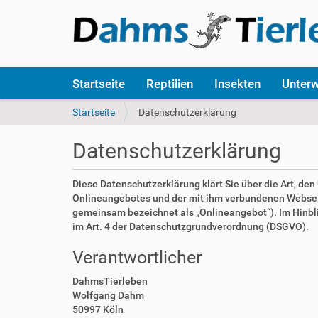
S
Startseite
Reptilien
Insekten
Unter
e
k
S
Startseite
Datenschutzerklärung
t
i
i
e
Datenschutzerklärung
o
s
n
i
e
n
Diese Datenschutzerklärung klärt Sie über die Art, d
n
d
Onlineangebotes und der mit ihm verbundenen Webseite
h
gemeinsam bezeichnet als „Onlineangebot“). Im Hinblick
i
im Art. 4 der Datenschutzgrundverordnung (DSGVO).
e
Verantwortlicher
r
:
DahmsTierleben
Wolfgang Dahm
50997 Köln