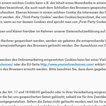
n einem solchen Cookie kann z.B. der Inhalt eines Warenkorbs in eine
kies bezeichnet, die auch nach dem Schließen des Browsers gespeichert
fsuchen. Ebenso können in einem solchen Cookie die Interessen der N
erden. Als „Third-Party-Cookie“ werden Cookies bezeichnet, die von 
, wenn es nur dessen Cookies sind spricht man von „First-Party Cookie
zen und klären hierüber im Rahmen unserer Datenschutzerklärung auf
em Rechner gespeichert werden, werden sie gebeten die entsprechende 
stemeinstellungen des Browsers gelöscht werden. Der Ausschluss von 
wecken des Onlinemarketing eingesetzten Cookies kann bei einer Vielza
/choices/
oder die EU-Seite
http://www.youronlinechoices.com/
erklärt
en des Browsers erreicht werden. Bitte beachten Sie, dass dann gegebe
der Art. 17 und 18 DSGVO gelöscht oder in ihrer Verarbeitung eingesc
die bei uns gespeicherten Daten gelöscht, sobald sie für ihre Zweckb
ntgegenstehen. Sofern die Daten nicht gelöscht werden, weil sie für a