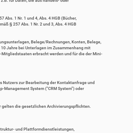
z.B. für Daten, die aus handels- oder
 Abs. 1 Nr. 1 und 4, Abs. 4 HGB (Bücher,
mäß § 257 Abs. 1 Nr. 2 und 3, Abs. 4 HGB
tungsunterlagen, Belege/Rechnungen, Konten, Belege,
r 10 Jahre bei Unterlagen im Zusammenhang mit
Mitgliedstaaten erbracht werden und für die der Mini-
es Nutzers zur Bearbeitung der Kontaktanfrage und
nship-Management System ("CRM System") oder
r gelten die gesetzlichen Archivierungspflichten.
ruktur- und Plattformdienstleistungen,