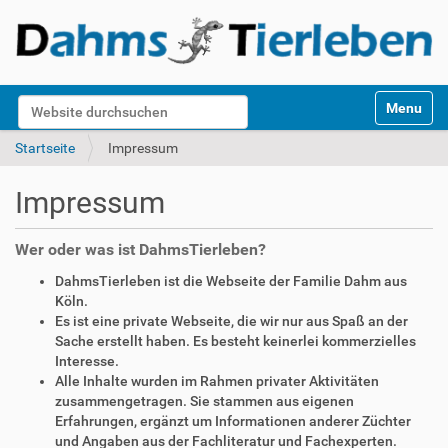
S
Website durchsuchen
Toggle na
e
k
Erweiterte Suche…
Startseite
Impressum
t
i
Impressum
o
n
e
Wer oder was ist DahmsTierleben?
n
DahmsTierleben ist die Webseite der Familie Dahm aus
Köln.
Es ist eine private Webseite, die wir nur aus Spaß an der
Sache erstellt haben. Es besteht keinerlei kommerzielles
Interesse.
Alle Inhalte wurden im Rahmen privater Aktivitäten
zusammengetragen. Sie stammen aus eigenen
Erfahrungen, ergänzt um Informationen anderer Züchter
und Angaben aus der Fachliteratur und Fachexperten.