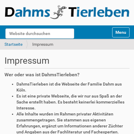
S
Website durchsuchen
Toggle na
e
k
Erweiterte Suche…
Startseite
Impressum
t
i
Impressum
o
n
e
Wer oder was ist DahmsTierleben?
n
DahmsTierleben ist die Webseite der Familie Dahm aus
Köln.
Es ist eine private Webseite, die wir nur aus Spaß an der
Sache erstellt haben. Es besteht keinerlei kommerzielles
Interesse.
Alle Inhalte wurden im Rahmen privater Aktivitäten
zusammengetragen. Sie stammen aus eigenen
Erfahrungen, ergänzt um Informationen anderer Züchter
und Angaben aus der Fachliteratur und Fachexperten.