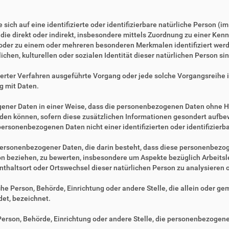
sich auf eine identifizierte oder identifizierbare natürliche Person (i
, die direkt oder indirekt, insbesondere mittels Zuordnung zu einer 
 oder zu einem oder mehreren besonderen Merkmalen identifiziert werd
ichen, kulturellen oder sozialen Identität dieser natürlichen Person sin
tisierter Verfahren ausgeführte Vorgang oder jede solche Vorgangsre
g mit Daten.
ner Daten in einer Weise, dass die personenbezogenen Daten ohne Hi
rden können, sofern diese zusätzlichen Informationen gesondert aufb
ersonenbezogenen Daten nicht einer identifizierten oder identifizier
ng personenbezogener Daten, die darin besteht, dass diese personenbe
son beziehen, zu bewerten, insbesondere um Aspekte bezüglich Arbeitsle
fenthaltsort oder Ortswechsel dieser natürlichen Person zu analysieren
ische Person, Behörde, Einrichtung oder andere Stelle, die allein oder 
et, bezeichnet.
e Person, Behörde, Einrichtung oder andere Stelle, die personenbezogen