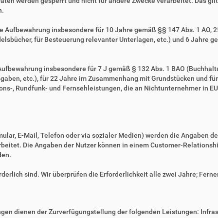
Daten werden gesperrt und nicht für andere Zwecke verarbeitet. Das gilt 
n.
ie Aufbewahrung insbesondere für 10 Jahre gemäß §§ 147 Abs. 1 AO, 257
sbücher, für Besteuerung relevanter Unterlagen, etc.) und 6 Jahre ge
e Aufbewahrung insbesondere für 7 J gemäß § 132 Abs. 1 BAO (Buchhal
gaben, etc.), für 22 Jahre im Zusammenhang mit Grundstücken und fü
ns-, Rundfunk- und Fernsehleistungen, die an Nichtunternehmer in EU-
mular, E-Mail, Telefon oder via sozialer Medien) werden die Angaben d
erarbeitet. Die Angaben der Nutzer können in einem Customer-Relatio
den.
derlich sind. Wir überprüfen die Erforderlichkeit alle zwei Jahre; Ferne
en dienen der Zurverfügungstellung der folgenden Leistungen: Infrast