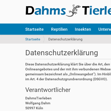
S
Startseite
Reptilien
Insekten
Unter
e
k
S
Startseite
Datenschutzerklärung
t
i
i
e
Datenschutzerklärung
o
s
n
i
e
n
Diese Datenschutzerklärung klärt Sie über die Art, d
n
d
Onlineangebotes und der mit ihm verbundenen Webseite
h
gemeinsam bezeichnet als „Onlineangebot“). Im Hinblick
i
im Art. 4 der Datenschutzgrundverordnung (DSGVO).
e
Verantwortlicher
r
:
DahmsTierleben
Wolfgang Dahm
50997 Köln