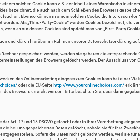
n einem solchen Cookie kann z.B. der Inhalt eines Warenkorbs in eine
kies bezeichnet, die auch nach dem Schließen des Browsers gespeichert
fsuchen. Ebenso können in einem solchen Cookie die Interessen der N
erden. Als „Third-Party-Cookie“ werden Cookies bezeichnet, die von 
, wenn es nur dessen Cookies sind spricht man von „First-Party Cookie
zen und klären hierüber im Rahmen unserer Datenschutzerklärung auf
em Rechner gespeichert werden, werden sie gebeten die entsprechende 
stemeinstellungen des Browsers gelöscht werden. Der Ausschluss von 
wecken des Onlinemarketing eingesetzten Cookies kann bei einer Vielza
/choices/
oder die EU-Seite
http://www.youronlinechoices.com/
erklärt
en des Browsers erreicht werden. Bitte beachten Sie, dass dann gegebe
der Art. 17 und 18 DSGVO gelöscht oder in ihrer Verarbeitung eingesc
die bei uns gespeicherten Daten gelöscht, sobald sie für ihre Zweckb
ntgegenstehen. Sofern die Daten nicht gelöscht werden, weil sie für a