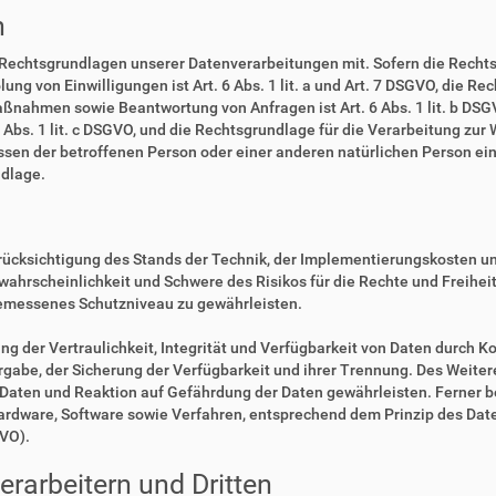
n
 Rechtsgrundlagen unserer Datenverarbeitungen mit. Sofern die Rechts
lung von Einwilligungen ist Art. 6 Abs. 1 lit. a und Art. 7 DSGVO, die R
ßnahmen sowie Beantwortung von Anfragen ist Art. 6 Abs. 1 lit. b DSGV
6 Abs. 1 lit. c DSGVO, und die Rechtsgrundlage für die Verarbeitung zur
eressen der betroffenen Person oder einer anderen natürlichen Person 
ndlage.
rücksichtigung des Stands der Technik, der Implementierungskosten u
swahrscheinlichkeit und Schwere des Risikos für die Rechte und Freihe
emessenes Schutzniveau zu gewährleisten.
der Vertraulichkeit, Integrität und Verfügbarkeit von Daten durch Ko
ergabe, der Sicherung der Verfügbarkeit und ihrer Trennung. Des Weiter
aten und Reaktion auf Gefährdung der Daten gewährleisten. Ferner b
Hardware, Software sowie Verfahren, entsprechend dem Prinzip des Da
GVO).
rarbeitern und Dritten