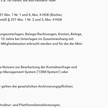
z.B. für Daten, die aus handels- oder
 Abs. 1 Nr. 1 und 4, Abs. 4 HGB (Bücher,
mäß § 257 Abs. 1 Nr. 2 und 3, Abs. 4 HGB
tungsunterlagen, Belege/Rechnungen, Konten, Belege,
r 10 Jahre bei Unterlagen im Zusammenhang mit
Mitgliedstaaten erbracht werden und für die der Mini-
es Nutzers zur Bearbeitung der Kontaktanfrage und
nship-Management System ("CRM System") oder
r gelten die gesetzlichen Archivierungspflichten.
ruktur- und Plattformdienstleistungen,