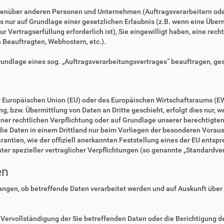
enüber anderen Personen und Unternehmen (Auftragsverarbeitern oder D
es nur auf Grundlage einer gesetzlichen Erlaubnis (z.B. wenn eine Überm
zur Vertragserfüllung erforderlich ist), Sie eingewilligt haben, eine rec
n Beauftragten, Webhostern, etc.).
Grundlage eines sog. „Auftragsverarbeitungsvertrages“ beauftragen, ge
der Europäischen Union (EU) oder des Europäischen Wirtschaftsraums (E
 bzw. Übermittlung von Daten an Dritte geschieht, erfolgt dies nur, we
einer rechtlichen Verpflichtung oder auf Grundlage unserer berechtigte
 die Daten in einem Drittland nur beim Vorliegen der besonderen Voraus
rantien, wie der offiziell anerkannten Feststellung eines der EU ents
nter spezieller vertraglicher Verpflichtungen (so genannte „Standardve
en
langen, ob betreffende Daten verarbeitet werden und auf Auskunft über
Vervollständigung der Sie betreffenden Daten oder die Berichtigung de