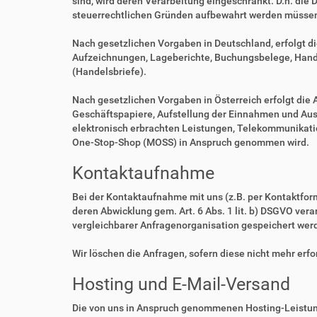
sind, wird deren Verarbeitung eingeschränkt. D.h. die 
steuerrechtlichen Gründen aufbewahrt werden müsse
Nach gesetzlichen Vorgaben in Deutschland, erfolgt d
Aufzeichnungen, Lageberichte, Buchungsbelege, Handel
(Handelsbriefe).
Nach gesetzlichen Vorgaben in Österreich erfolgt di
Geschäftspapiere, Aufstellung der Einnahmen und Aus
elektronisch erbrachten Leistungen, Telekommunikatio
One-Stop-Shop (MOSS) in Anspruch genommen wird.
Kontaktaufnahme
Bei der Kontaktaufnahme mit uns (z.B. per Kontaktfor
deren Abwicklung gem. Art. 6 Abs. 1 lit. b) DSGVO v
vergleichbarer Anfragenorganisation gespeichert wer
Wir löschen die Anfragen, sofern diese nicht mehr erfor
Hosting und E-Mail-Versand
Die von uns in Anspruch genommenen Hosting-Leistung