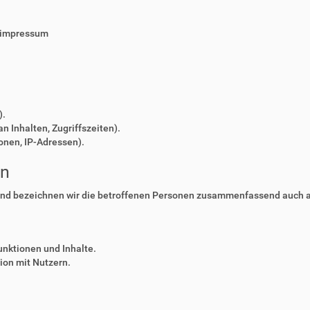
/impressum
).
n Inhalten, Zugriffszeiten).
onen, IP-Adressen).
en
nd bezeichnen wir die betroffenen Personen zusammenfassend auch al
unktionen und Inhalte.
on mit Nutzern.