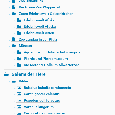
Zoo Osnabrück
Der Grüne Zoo Wuppertal
Zoom Erlebniswelt Gelsenkirchen
Erlebniswelt Afrika
Erlebniswelt Alaska
Erlebniswelt Asien
Zoo Landau in der Pfalz
Münster
Aquarium und Artenschutzcampus
Pferde und Pferdemuseum
Die Meranti-Halle im Allwetterzoo
Galerie der Tiere
Bilder
Bubalus bubalis carabanesis
Canthigaster valentini
Pseudomugil furcatus
Varanus kingorum
Cercocebus chrysogaster