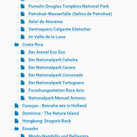
Pumalín Douglas Tompkins National Park
Petrohué-Wasserfälle (Saltos de Petrohué)
Salar de Atacama
Ventisquero Colgante Gletscher
Im Valle de la Luna
Costa Rica
Der Arenal Eco Zoo
Der Nationalpark Cahuita
Der Nationalpark Carara
Der Nationalpark Corcovado
Der Nationalpark Tortuguero
Forschungsstation Rara Avis
Nationalpark Manuel Antonio
Curaçao - Beinahe wie in Holland
Dominica - The Nature Island
Hongkong: Dragon’s Back
Ecuador
Mindo-Nambillo und Bellavista