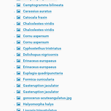
Camptogramma bilineata
Carassius auratus
Catocala fraxin
Chalcolestes viridis
Chalcolestes viridis
Cornu aspersum
Cornu aspersum
Cyphostethus tristriatus
Dolichopus nigricornis
Erinaceus europaeus
Erinaceus europaeus
Euplagia quadripunctaria
Formica cunicularia
Gasteruption jaculator
Gasteruption jaculator
gonocerus-acuteangulatus.jpg
Halyomorpha halys
Liocoris tripustulatus