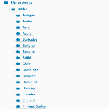
Unterwegs
Bilder
Antigua
Aruba
Asien
Azoren
Barbados
Bolivien
Bonaire
Brühl
Chile
CostaRica
Curaçao
Dominica
Domrep
Ecuador
England
Finkens Garten