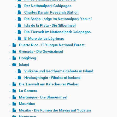
Der Nationalpark Galápagos
Charles Darwin Research Station
Die Sacha Lodge im Nationalpark Yasuní
Isla de la Plata - Die Silberinsel
Die Tierwelt im Nationalpark Galapagos
El Muro de las Lágrimas
Puerto Rico - El Yunque National Forest
Grenada - Die Gewürzinsel
Hongkong
Island
Vulkane und Geothermalgebiete in Island
Hvalasýningin - Whales of Iceland
Die Tierwelt am Kalscheurer Weiher
La Gomera
Martinique - Die Blumeninsel
Mauritius
Mexiko - Die Ruinen der Mayas auf Yucatán
Norwegen