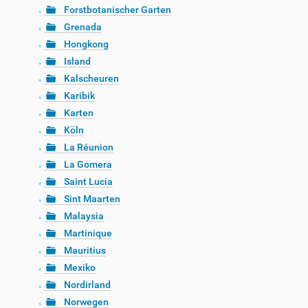
Forstbotanischer Garten
Grenada
Hongkong
Island
Kalscheuren
Karibik
Karten
Köln
La Réunion
La Gomera
Saint Lucia
Sint Maarten
Malaysia
Martinique
Mauritius
Mexiko
Nordirland
Norwegen