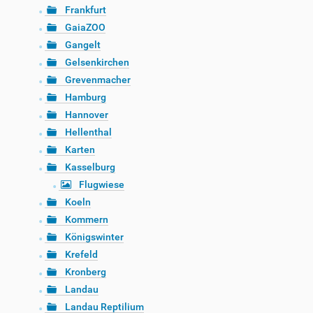
Frankfurt
GaiaZOO
Gangelt
Gelsenkirchen
Grevenmacher
Hamburg
Hannover
Hellenthal
Karten
Kasselburg
Flugwiese
Koeln
Kommern
Königswinter
Krefeld
Kronberg
Landau
Landau Reptilium