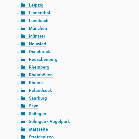
Leipzig
Lindenthal
Lünebach
München
Münster
Neuwied
Osnabrück
Reuschenberg
Rheinberg
Rheinböllen
Rheine
Rolandseck
Saarburg
Sayn
Solingen
Solingen - Vogelpark
startseite
Streichelzoo