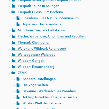
Tierpark Fauna in Solingen
Tierpark + Fossilium Bochum
Fossilium - Das Naturkundemuseum
Aquarien - Terrarienhaus
Münchner Tierpark Hellabrunn
Fische, Wirbellose, Amphibien und Reptilien
Tierpark Rheinböllen
Wald- und Wildpark Rolandseck
Weltvogelpark Walsrode
Wildpark Gangelt
Wildpark Reuschenberg
ZFMK
Sonderausstellungen
Die Vogelwelten
Savanne - Wechselvolles Paradies
Arktis / Antarktis - Überleben im Eis
Wüste - Welt der Extreme