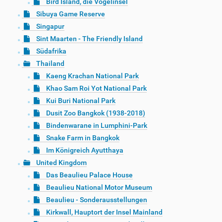
Bird Island, die Vogelinsel
Sibuya Game Reserve
Singapur
Sint Maarten - The Friendly Island
Südafrika
Thailand
Kaeng Krachan National Park
Khao Sam Roi Yot National Park
Kui Buri National Park
Dusit Zoo Bangkok (1938-2018)
Bindenwarane in Lumphini-Park
Snake Farm in Bangkok
Im Königreich Ayutthaya
United Kingdom
Das Beaulieu Palace House
Beaulieu National Motor Museum
Beaulieu - Sonderausstellungen
Kirkwall, Hauptort der Insel Mainland