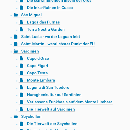
Die schwimmenden Inseln der Uros
Die Inka-Ruinen in Cusco
São Miguel
Lagoa das Furnas
Terra Nostra Garden
Saint Lucia - wo der Leguan lebt
Saint-Martin - westlichster Punkt der EU
Sardinien
Capo d'Orso
Capo Figari
Capo Testa
Monte Limbara
Laguna di San Teodoro
Nuraghenkultur auf Sardinien
Verlassene Funkbasis auf dem Monte Limbara
Die Tierwelt auf Sardinien
Seychellen
Die Tierwelt der Seychellen