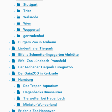
Stuttgart
Trier
Walsrode
Wien
Wuppertal
gertrudenhof
Burgers' Zoo in Arnheim
Lindenthaler Tierpark
Eifalia Schmetterlingsgarten Ahrhütte
Eifel-Zoo Lünebach-Pronsfeld
Der Aachener Tierpark Euregiozoo
Der GaiaZOO in Kerkrade
Hamburg
Das Tropen-Aquarium
Hagenbecks Dinosaurier
Tierwelten bei Hagenbeck
Miniatur Wunderland
Erlebnis-Zoo Hannover