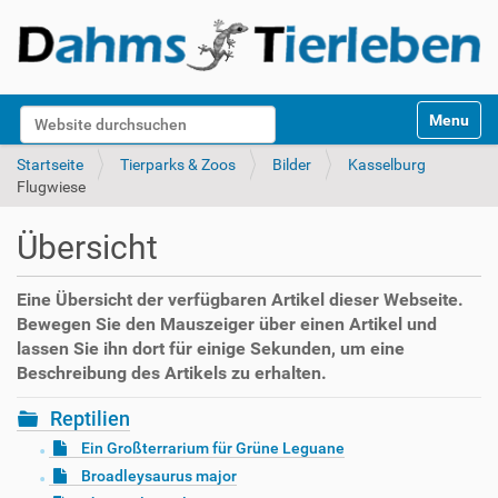
S
Website durchsuchen
Toggle na
e
k
Erweiterte Suche…
Startseite
Tierparks & Zoos
Bilder
Kasselburg
t
Flugwiese
i
o
Übersicht
n
e
n
Eine Übersicht der verfügbaren Artikel dieser Webseite.
Bewegen Sie den Mauszeiger über einen Artikel und
lassen Sie ihn dort für einige Sekunden, um eine
Beschreibung des Artikels zu erhalten.
Reptilien
Ein Großterrarium für Grüne Leguane
Broadleysaurus major