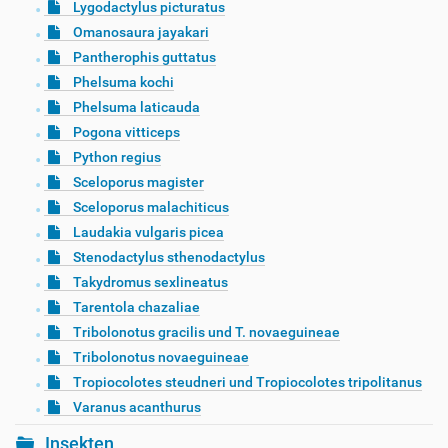
Lygodactylus picturatus
Omanosaura jayakari
Pantherophis guttatus
Phelsuma kochi
Phelsuma laticauda
Pogona vitticeps
Python regius
Sceloporus magister
Sceloporus malachiticus
Laudakia vulgaris picea
Stenodactylus sthenodactylus
Takydromus sexlineatus
Tarentola chazaliae
Tribolonotus gracilis und T. novaeguineae
Tribolonotus novaeguineae
Tropiocolotes steudneri und Tropiocolotes tripolitanus
Varanus acanthurus
Insekten