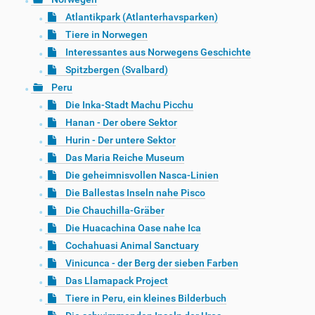
Atlantikpark (Atlanterhavsparken)
Tiere in Norwegen
Interessantes aus Norwegens Geschichte
Spitzbergen (Svalbard)
Peru
Die Inka-Stadt Machu Picchu
Hanan - Der obere Sektor
Hurin - Der untere Sektor
Das Maria Reiche Museum
Die geheimnisvollen Nasca-Linien
Die Ballestas Inseln nahe Pisco
Die Chauchilla-Gräber
Die Huacachina Oase nahe Ica
Cochahuasi Animal Sanctuary
Vinicunca - der Berg der sieben Farben
Das Llamapack Project
Tiere in Peru, ein kleines Bilderbuch