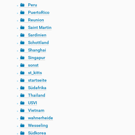
Peru
PuertoRico
Reunion
Saint Martin
Sardinien
Schottland
Shanghai
Singapur
sonst
st_kitts
startseite
Südafrika
Thailand
USVI
Vietnam
wahnerheide
Wesseling
Südkorea