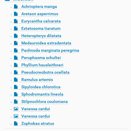
Achrioptera manga
Aretaon asperrimus
Eurycantha calcarata
Extatosoma tiaratum
Heteropteryx dilatata
Medauroidea extradentata
Pachnoda marginata peregrina
Peruphasma schultei
Phyllium hausleithneri
Pseudocreobotra ocellata
Ramulus artemis
Sipyloidea chlorotica
Sphodromantis lineola
Stilpnochlora couloniana
Vanessa cardui
Vanessa cardui
Zophobas atratus