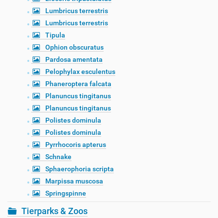
Lumbricus terrestris
Lumbricus terrestris
Tipula
Ophion obscuratus
Pardosa amentata
Pelophylax esculentus
Phaneroptera falcata
Planuncus tingitanus
Planuncus tingitanus
Polistes dominula
Polistes dominula
Pyrrhocoris apterus
Schnake
Sphaerophoria scripta
Marpissa muscosa
Springspinne
Tierparks & Zoos