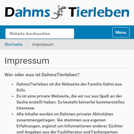
S
Website durchsuchen
Toggle na
e
k
Erweiterte Suche…
Startseite
Impressum
t
i
Impressum
o
n
e
Wer oder was ist DahmsTierleben?
n
DahmsTierleben ist die Webseite der Familie Dahm aus
Köln.
Es ist eine private Webseite, die wir nur aus Spaß an der
Sache erstellt haben. Es besteht keinerlei kommerzielles
Interesse.
Alle Inhalte wurden im Rahmen privater Aktivitäten
zusammengetragen. Sie stammen aus eigenen
Erfahrungen, ergänzt um Informationen anderer Züchter
und Angaben aus der Fachliteratur und Fachexperten.