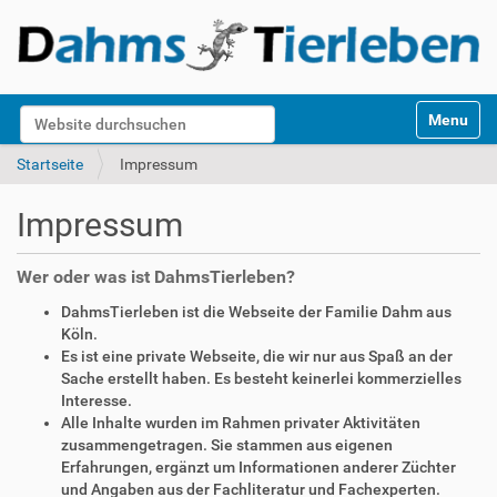
S
Website durchsuchen
Toggle na
e
k
Erweiterte Suche…
Startseite
Impressum
t
i
Impressum
o
n
e
Wer oder was ist DahmsTierleben?
n
DahmsTierleben ist die Webseite der Familie Dahm aus
Köln.
Es ist eine private Webseite, die wir nur aus Spaß an der
Sache erstellt haben. Es besteht keinerlei kommerzielles
Interesse.
Alle Inhalte wurden im Rahmen privater Aktivitäten
zusammengetragen. Sie stammen aus eigenen
Erfahrungen, ergänzt um Informationen anderer Züchter
und Angaben aus der Fachliteratur und Fachexperten.