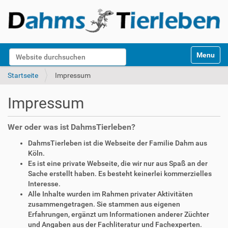
S
Website durchsuchen
Toggle na
e
k
Erweiterte Suche…
Startseite
Impressum
t
i
Impressum
o
n
e
Wer oder was ist DahmsTierleben?
n
DahmsTierleben ist die Webseite der Familie Dahm aus
Köln.
Es ist eine private Webseite, die wir nur aus Spaß an der
Sache erstellt haben. Es besteht keinerlei kommerzielles
Interesse.
Alle Inhalte wurden im Rahmen privater Aktivitäten
zusammengetragen. Sie stammen aus eigenen
Erfahrungen, ergänzt um Informationen anderer Züchter
und Angaben aus der Fachliteratur und Fachexperten.