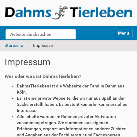
S
Website durchsuchen
Toggle na
e
k
Erweiterte Suche…
Startseite
Impressum
t
i
Impressum
o
n
e
Wer oder was ist DahmsTierleben?
n
DahmsTierleben ist die Webseite der Familie Dahm aus
Köln.
Es ist eine private Webseite, die wir nur aus Spaß an der
Sache erstellt haben. Es besteht keinerlei kommerzielles
Interesse.
Alle Inhalte wurden im Rahmen privater Aktivitäten
zusammengetragen. Sie stammen aus eigenen
Erfahrungen, ergänzt um Informationen anderer Züchter
und Angaben aus der Fachliteratur und Fachexperten.