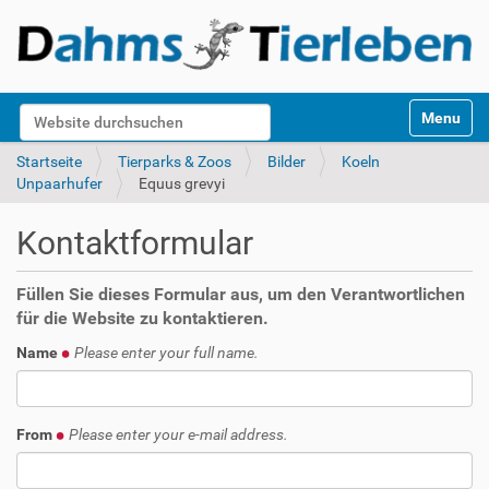
S
Website durchsuchen
Toggle na
e
k
Erweiterte Suche…
Startseite
Tierparks & Zoos
Bilder
Koeln
t
Unpaarhufer
Equus grevyi
i
o
Kontaktformular
n
e
n
Füllen Sie dieses Formular aus, um den Verantwortlichen
für die Website zu kontaktieren.
Name
Please enter your full name.
From
Please enter your e-mail address.