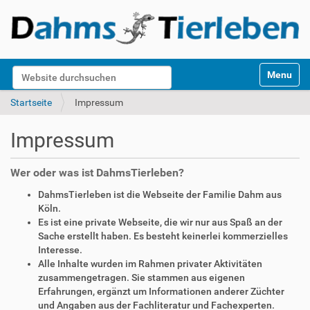
S
Website durchsuchen
Toggle na
e
k
Erweiterte Suche…
Startseite
Impressum
t
i
Impressum
o
n
e
Wer oder was ist DahmsTierleben?
n
DahmsTierleben ist die Webseite der Familie Dahm aus
Köln.
Es ist eine private Webseite, die wir nur aus Spaß an der
Sache erstellt haben. Es besteht keinerlei kommerzielles
Interesse.
Alle Inhalte wurden im Rahmen privater Aktivitäten
zusammengetragen. Sie stammen aus eigenen
Erfahrungen, ergänzt um Informationen anderer Züchter
und Angaben aus der Fachliteratur und Fachexperten.