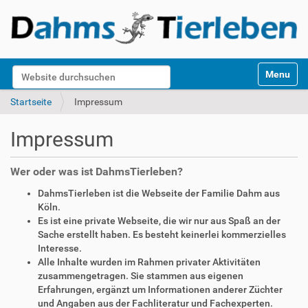
S
Website durchsuchen
Toggle na
e
k
Erweiterte Suche…
Startseite
Impressum
t
i
Impressum
o
n
e
Wer oder was ist DahmsTierleben?
n
DahmsTierleben ist die Webseite der Familie Dahm aus
Köln.
Es ist eine private Webseite, die wir nur aus Spaß an der
Sache erstellt haben. Es besteht keinerlei kommerzielles
Interesse.
Alle Inhalte wurden im Rahmen privater Aktivitäten
zusammengetragen. Sie stammen aus eigenen
Erfahrungen, ergänzt um Informationen anderer Züchter
und Angaben aus der Fachliteratur und Fachexperten.