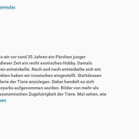
ormular
.
is wir vor rund 35 Jahren ein Pärchen junger
dieser Zeit ein recht exotisches Hobby. Damals
rien entwickelte. Nach und nach entwickelte sich ein
sekten haben wir inzwischen eingestellt. Stattdessen
lerie der Tiere anzulegen. Dabei handelt es sich
ierparks aufgenommen wurden. Bilder von mehr als
taxonomischen Zugehörigkeit der Tiere. Mal sehen, wie
sen