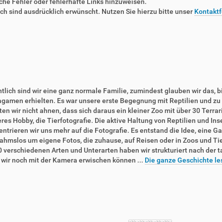
liche Fehler oder fehlerhafte Links hinzuweisen.
 sind ausdrücklich erwünscht. Nutzen Sie hierzu bitte unser
Kontaktf
tlich sind wir eine ganz normale Familie, zumindest glauben wir das, b
agamen erhielten. Es war unsere erste Begegnung mit Reptilien und zu 
en wir nicht ahnen, dass sich daraus ein kleiner Zoo mit über 30 Terra
res Hobby, die Tierfotografie. Die aktive Haltung von Reptilien und In
ntrieren wir uns mehr auf die Fotografie. Es entstand die Idee, eine Ga
ahmslos um eigene Fotos, die zuhause, auf Reisen oder in Zoos und T
0 verschiedenen Arten und Unterarten haben wir strukturiert nach der 
e wir noch mit der Kamera erwischen können ...
Die ganze Geschichte le