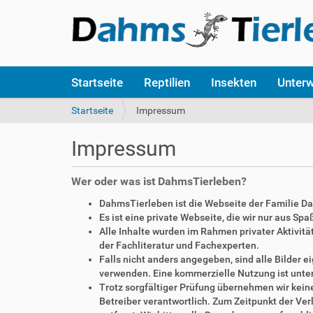
S
Startseite
Reptilien
Insekten
Unter
e
k
S
Startseite
Impressum
t
i
i
e
Impressum
o
s
n
i
e
n
Wer oder was ist DahmsTierleben?
n
d
DahmsTierleben ist die Webseite der Familie D
h
Es ist eine private Webseite, die wir nur aus Sp
i
Alle Inhalte wurden im Rahmen privater Aktivi
e
der Fachliteratur und Fachexperten.
r
Falls nicht anders angegeben, sind alle Bilder
:
verwenden. Eine kommerzielle Nutzung ist unte
Trotz sorgfältiger Prüfung übernehmen wir keine 
Betreiber verantwortlich. Zum Zeitpunkt der V