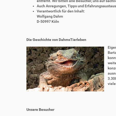
entfernt. Wir bitten alle Besucher, uns auf sach
Auch Anregungen, Tipps und Erfahrungsaustausch
Verantwortlich für den Inhalt:
Wolfgang Dahm
D-50997 Köln
Die Geschichte von DahmsTierleben
Eigen
Bart
konnt
weite
konze
ausn
3.30
viel
Unsere Besucher