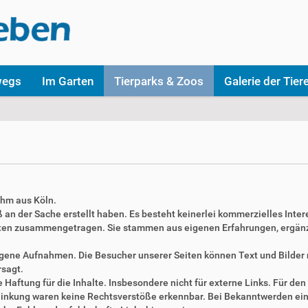
wegs
Im Garten
Tierparks & Zoos
Galerie der Tier
ahm aus Köln.
aß an der Sache erstellt haben. Es besteht keinerlei kommerzielles Inter
täten zusammengetragen. Sie stammen aus eigenen Erfahrungen, ergän
 eigene Aufnahmen. Die Besucher unserer Seiten können Text und Bilde
rsagt.
Haftung für die Inhalte. Insbesondere nicht für externe Links. Für den 
erlinkung waren keine Rechtsverstöße erkennbar. Bei Bekanntwerden ei