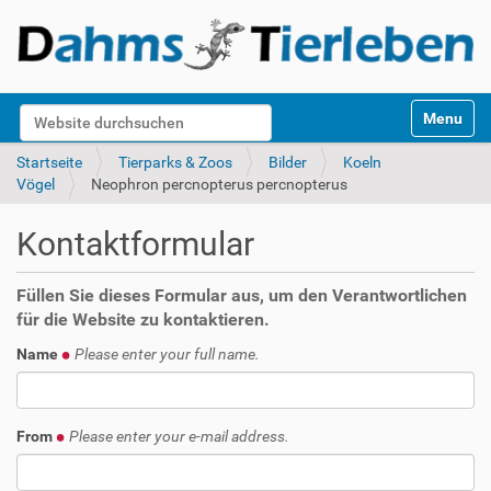
S
Website durchsuchen
Toggle na
e
k
Erweiterte Suche…
Startseite
Tierparks & Zoos
Bilder
Koeln
t
Vögel
Neophron percnopterus percnopterus
i
o
Kontaktformular
n
e
n
Füllen Sie dieses Formular aus, um den Verantwortlichen
für die Website zu kontaktieren.
Name
Please enter your full name.
From
Please enter your e-mail address.