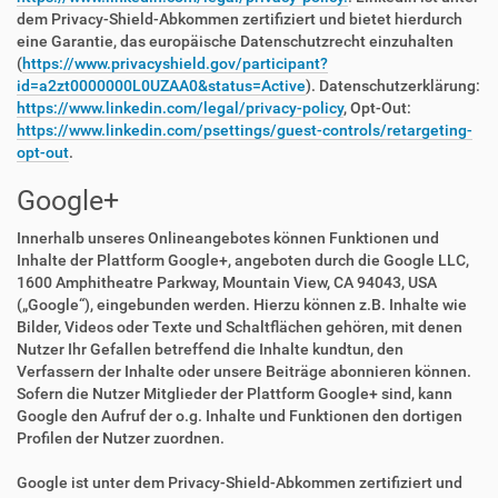
dem Privacy-Shield-Abkommen zertifiziert und bietet hierdurch
eine Garantie, das europäische Datenschutzrecht einzuhalten
(
https://www.privacyshield.gov/participant?
id=a2zt0000000L0UZAA0&status=Active
). Datenschutzerklärung:
https://www.linkedin.com/legal/privacy-policy
, Opt-Out:
https://www.linkedin.com/psettings/guest-controls/retargeting-
opt-out
.
Google+
Innerhalb unseres Onlineangebotes können Funktionen und
Inhalte der Plattform Google+, angeboten durch die Google LLC,
1600 Amphitheatre Parkway, Mountain View, CA 94043, USA
(„Google“), eingebunden werden. Hierzu können z.B. Inhalte wie
Bilder, Videos oder Texte und Schaltflächen gehören, mit denen
Nutzer Ihr Gefallen betreffend die Inhalte kundtun, den
Verfassern der Inhalte oder unsere Beiträge abonnieren können.
Sofern die Nutzer Mitglieder der Plattform Google+ sind, kann
Google den Aufruf der o.g. Inhalte und Funktionen den dortigen
Profilen der Nutzer zuordnen.
Google ist unter dem Privacy-Shield-Abkommen zertifiziert und