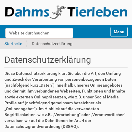
S
Website durchsuchen
Toggle na
e
k
Erweiterte Suche…
Startseite
Datenschutzerklärung
t
i
Datenschutzerklärung
o
n
e
Diese Datenschutzerklärung klärt Sie über die Art, den Umfang
n
und Zweck der Verarbeitung von personenbezogenen Daten
(nachfolgend kurz „Daten“) innerhalb unseres Onlineangebotes
und der mit ihm verbundenen Webseiten, Funktionen und Inhalte
sowie externen Onlinepräsenzen, wie z.B. unser Social Media
Profile auf (nachfolgend gemeinsam bezeichnet als
„Onlineangebot“). Im Hinblick auf die verwendeten
Begrifflichkeiten, wie z.B. „Verarbeitung“ oder „Verantwortlicher“
verweisen wir auf die Definitionen im Art. 4 der
Datenschutzgrundverordnung (DSGVO).