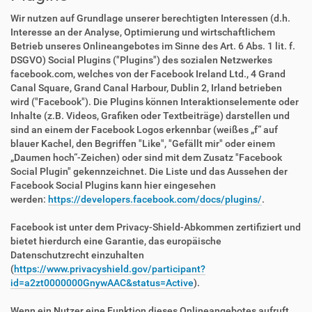
Wir nutzen auf Grundlage unserer berechtigten Interessen (d.h.
Interesse an der Analyse, Optimierung und wirtschaftlichem
Betrieb unseres Onlineangebotes im Sinne des Art. 6 Abs. 1 lit. f.
DSGVO) Social Plugins ("Plugins") des sozialen Netzwerkes
facebook.com, welches von der Facebook Ireland Ltd., 4 Grand
Canal Square, Grand Canal Harbour, Dublin 2, Irland betrieben
wird ("Facebook"). Die Plugins können Interaktionselemente oder
Inhalte (z.B. Videos, Grafiken oder Textbeiträge) darstellen und
sind an einem der Facebook Logos erkennbar (weißes „f“ auf
blauer Kachel, den Begriffen "Like", "Gefällt mir" oder einem
„Daumen hoch“-Zeichen) oder sind mit dem Zusatz "Facebook
Social Plugin" gekennzeichnet. Die Liste und das Aussehen der
Facebook Social Plugins kann hier eingesehen
werden:
https://developers.facebook.com/docs/plugins/
.
Facebook ist unter dem Privacy-Shield-Abkommen zertifiziert und
bietet hierdurch eine Garantie, das europäische
Datenschutzrecht einzuhalten
(
https://www.privacyshield.gov/participant?
id=a2zt0000000GnywAAC&status=Active
).
Wenn ein Nutzer eine Funktion dieses Onlineangebotes aufruft,