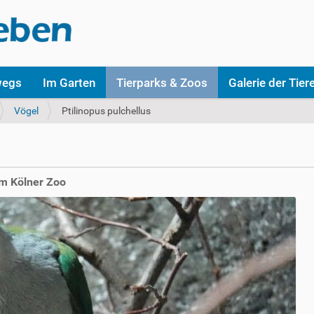
wegs
Im Garten
Tierparks & Zoos
Galerie der Tier
Vögel
Ptilinopus pulchellus
im Kölner Zoo