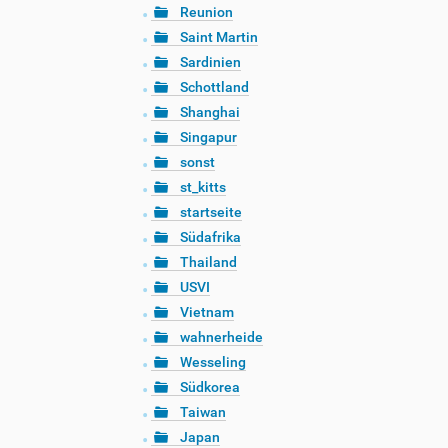
Reunion
Saint Martin
Sardinien
Schottland
Shanghai
Singapur
sonst
st_kitts
startseite
Südafrika
Thailand
USVI
Vietnam
wahnerheide
Wesseling
Südkorea
Taiwan
Japan