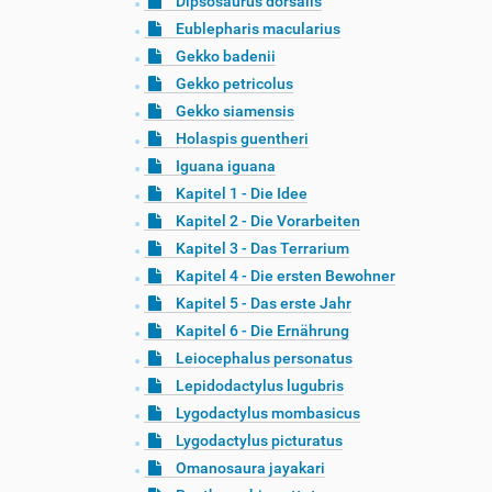
Dipsosaurus dorsalis
Eublepharis macularius
Gekko badenii
Gekko petricolus
Gekko siamensis
Holaspis guentheri
Iguana iguana
Kapitel 1 - Die Idee
Kapitel 2 - Die Vorarbeiten
Kapitel 3 - Das Terrarium
Kapitel 4 - Die ersten Bewohner
Kapitel 5 - Das erste Jahr
Kapitel 6 - Die Ernährung
Leiocephalus personatus
Lepidodactylus lugubris
Lygodactylus mombasicus
Lygodactylus picturatus
Omanosaura jayakari