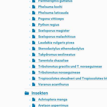
Pantherophis guttatus
Phelsuma kochi
Phelsuma laticauda
Pogona vitticeps
Python regius
Sceloporus magister
Sceloporus malachiticus
Laudakia vulgaris picea
Stenodactylus sthenodactylus
Takydromus sexlineatus
Tarentola chazaliae
Tribolonotus gracilis und T. novaeguineae
Tribolonotus novaeguineae
Tropiocolotes steudneri und Tropiocolotes tr
Varanus acanthurus
Insekten
Achrioptera manga
Aretaon asperrimus