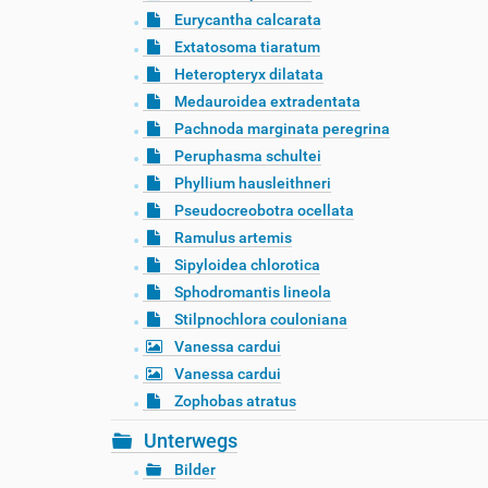
Eurycantha calcarata
Extatosoma tiaratum
Heteropteryx dilatata
Medauroidea extradentata
Pachnoda marginata peregrina
Peruphasma schultei
Phyllium hausleithneri
Pseudocreobotra ocellata
Ramulus artemis
Sipyloidea chlorotica
Sphodromantis lineola
Stilpnochlora couloniana
Vanessa cardui
Vanessa cardui
Zophobas atratus
Unterwegs
Bilder