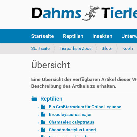
S
Startseite
Reptilien
Insekten
Unter
e
k
S
Startseite
Tierparks & Zoos
Bilder
Koeln
t
i
i
e
Übersicht
o
s
n
i
e
n
Eine Übersicht der verfügbaren Artikel dieser 
n
d
Beschreibung des Artikels zu erhalten.
h
i
Reptilien
e
Ein Großterrarium für Grüne Leguane
r
Broadleysaurus major
:
Chamaeleo calyptratus
Chondrodactylus turneri