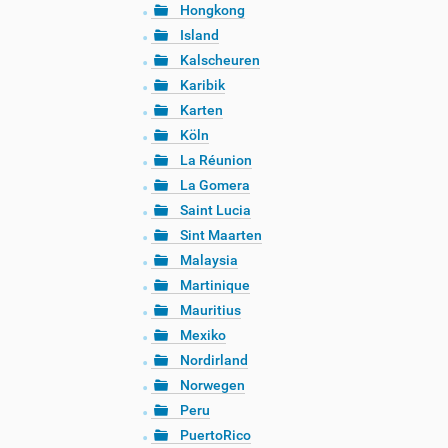
Hongkong
Island
Kalscheuren
Karibik
Karten
Köln
La Réunion
La Gomera
Saint Lucia
Sint Maarten
Malaysia
Martinique
Mauritius
Mexiko
Nordirland
Norwegen
Peru
PuertoRico