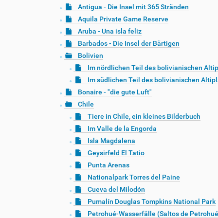
Antigua - Die Insel mit 365 Stränden
Aquila Private Game Reserve
Aruba - Una isla feliz
Barbados - Die Insel der Bärtigen
Bolivien
Im nördlichen Teil des bolivianischen Alti
Im südlichen Teil des bolivianischen Altip
Bonaire - "die gute Luft"
Chile
Tiere in Chile, ein kleines Bilderbuch
Im Valle de la Engorda
Isla Magdalena
Geysirfeld El Tatio
Punta Arenas
Nationalpark Torres del Paine
Cueva del Milodón
Pumalín Douglas Tompkins National Park
Petrohué-Wasserfälle (Saltos de Petrohué