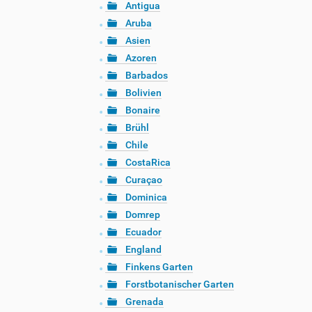
Antigua
Aruba
Asien
Azoren
Barbados
Bolivien
Bonaire
Brühl
Chile
CostaRica
Curaçao
Dominica
Domrep
Ecuador
England
Finkens Garten
Forstbotanischer Garten
Grenada