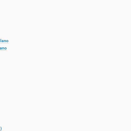
plano
lano
)