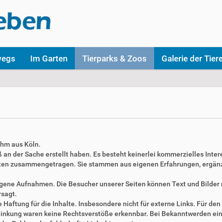
wegs
Im Garten
Tierparks & Zoos
Galerie der Tier
ahm aus Köln.
aß an der Sache erstellt haben. Es besteht keinerlei kommerzielles Inter
täten zusammengetragen. Sie stammen aus eigenen Erfahrungen, ergän
 eigene Aufnahmen. Die Besucher unserer Seiten können Text und Bilde
rsagt.
Haftung für die Inhalte. Insbesondere nicht für externe Links. Für den 
erlinkung waren keine Rechtsverstöße erkennbar. Bei Bekanntwerden ei