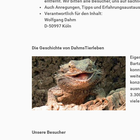
entfernt. Wir bitten alle Besucher, uns auf sach
Auch Anregungen, Tipps und Erfahrungsaustausch
Verantwortlich für den Inhalt:
Wolfgang Dahm
D-50997 Köln
Die Geschichte von DahmsTierleben
Eigen
Bart
konnt
weite
konze
ausn
3.30
viel
Unsere Besucher