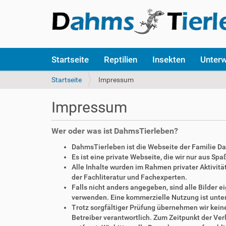
S
Startseite
Reptilien
Insekten
Unter
e
k
S
Startseite
Impressum
t
i
i
e
Impressum
o
s
n
i
e
n
Wer oder was ist DahmsTierleben?
n
d
DahmsTierleben ist die Webseite der Familie D
h
Es ist eine private Webseite, die wir nur aus Sp
i
Alle Inhalte wurden im Rahmen privater Aktivi
e
der Fachliteratur und Fachexperten.
r
Falls nicht anders angegeben, sind alle Bilder
:
verwenden. Eine kommerzielle Nutzung ist unte
Trotz sorgfältiger Prüfung übernehmen wir keine 
Betreiber verantwortlich. Zum Zeitpunkt der V