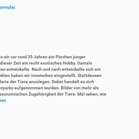
ormular
.
is wir vor rund 35 Jahren ein Pärchen junger
dieser Zeit ein recht exotisches Hobby. Damals
rien entwickelte. Nach und nach entwickelte sich ein
sekten haben wir inzwischen eingestellt. Stattdessen
lerie der Tiere anzulegen. Dabei handelt es sich
ierparks aufgenommen wurden. Bilder von mehr als
taxonomischen Zugehörigkeit der Tiere. Mal sehen, wie
sen