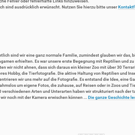
liche Fehler oder fehlerhafte Links hinzuweisen.
 sind ausdrücklich erwünscht. Nutzen Sie hierzu bitte unser
Kontaktf
tlich sind wir eine ganz normale Familie, zumindest glauben wir das, b
agamen erhielten. Es war unsere erste Begegnung mit Reptilien und zu 
en wir nicht ahnen, dass sich daraus ein kleiner Zoo mit über 30 Terra
res Hobby, die Tierfotografie. Die aktive Haltung von Reptilien und In
ntrieren wir uns mehr auf die Fotografie. Es entstand die Idee, eine Ga
ahmslos um eigene Fotos, die zuhause, auf Reisen oder in Zoos und T
0 verschiedenen Arten und Unterarten haben wir strukturiert nach der 
e wir noch mit der Kamera erwischen können ...
Die ganze Geschichte le