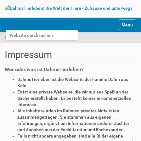
S
Toggle na
e
Website durchsuchen
k
Startseite
Impressum
t
Erweiterte Suche…
i
Impressum
o
n
e
Wer oder was ist DahmsTierleben?
n
DahmsTierleben ist die Webseite der Familie Dahm aus
Köln.
Es ist eine private Webseite, die wir nur aus Spaß an der
Sache erstellt haben. Es besteht keinerlei kommerzielles
Interesse.
Alle Inhalte wurden im Rahmen privater Aktivitäten
zusammengetragen. Sie stammen aus eigenen
Erfahrungen, ergänzt um Informationen anderer Züchter
und Angaben aus der Fachliteratur und Fachexperten.
Falls nicht anders angegeben, sind alle Bilder eigene