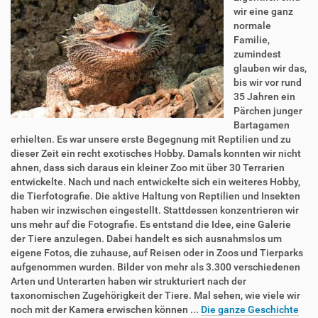
wir eine ganz
normale
Familie,
zumindest
glauben wir das,
bis wir vor rund
35 Jahren ein
Pärchen junger
Bartagamen
erhielten. Es war unsere erste Begegnung mit Reptilien und zu
dieser Zeit ein recht exotisches Hobby. Damals konnten wir nicht
ahnen, dass sich daraus ein kleiner Zoo mit über 30 Terrarien
entwickelte. Nach und nach entwickelte sich ein weiteres Hobby,
die Tierfotografie. Die aktive Haltung von Reptilien und Insekten
haben wir inzwischen eingestellt. Stattdessen konzentrieren wir
uns mehr auf die Fotografie. Es entstand die Idee, eine Galerie
der Tiere anzulegen. Dabei handelt es sich ausnahmslos um
eigene Fotos, die zuhause, auf Reisen oder in Zoos und Tierparks
aufgenommen wurden. Bilder von mehr als 3.300 verschiedenen
Arten und Unterarten haben wir strukturiert nach der
taxonomischen Zugehörigkeit der Tiere. Mal sehen, wie viele wir
noch mit der Kamera erwischen können ...
Die ganze Geschichte