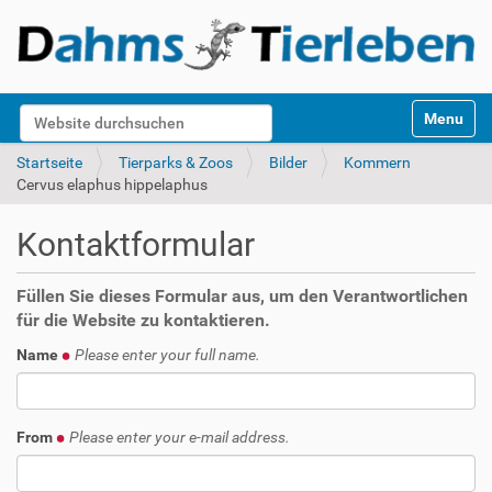
S
Website durchsuchen
Toggle na
e
k
Erweiterte Suche…
Startseite
Tierparks & Zoos
Bilder
Kommern
t
Cervus elaphus hippelaphus
i
o
Kontaktformular
n
e
n
Füllen Sie dieses Formular aus, um den Verantwortlichen
für die Website zu kontaktieren.
Name
Please enter your full name.
From
Please enter your e-mail address.