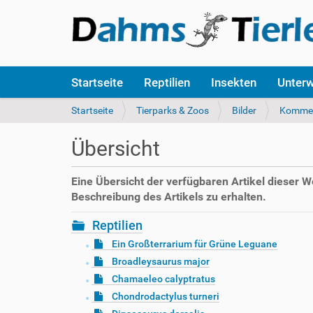
S
Startseite
Reptilien
Insekten
Unter
e
k
S
Startseite
Tierparks & Zoos
Bilder
Komme
t
i
i
e
Übersicht
o
s
n
i
e
n
Eine Übersicht der verfügbaren Artikel dieser 
n
d
Beschreibung des Artikels zu erhalten.
h
i
Reptilien
e
Ein Großterrarium für Grüne Leguane
r
Broadleysaurus major
:
Chamaeleo calyptratus
Chondrodactylus turneri