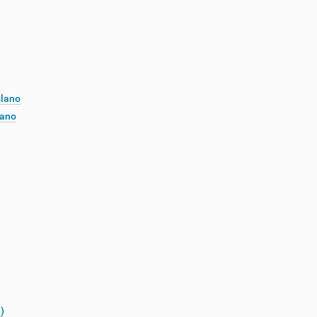
plano
lano
)