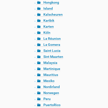
Hongkong
Island
Kalscheuren
Karibik
Karten
Köln
La Réunion
La Gomera
Saint Lucia
Sint Maarten
Malaysia
Martinique
Mauritius
Mexiko
Nordirland
Norwegen
Peru
PuertoRico