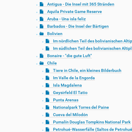
Antigua - Die Insel mit 365 Stränden
Aquila Private Game Reserve
Aruba - Una isla feliz
Barbados - Die Insel der Bärtigen
Bolivien
Im nördlichen Teil des bolivianischen Alti
Im südlichen Teil des bolivianischen Altip
Bonaire - "die gute Luft"
Chile
Tiere in Chile, ein kleines Bilderbuch
Im Valle de la Engorda
Isla Magdalena
Geysirfeld El Tatio
Punta Arenas
Nationalpark Torres del Paine
Cueva del Milodón
Pumalín Douglas Tompkins National Park
Petrohué-Wasserfälle (Saltos de Petrohué