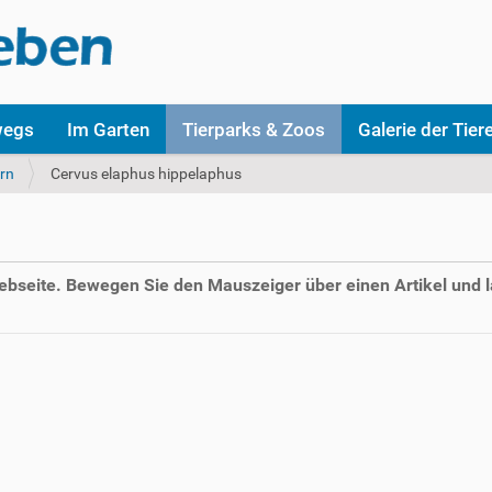
wegs
Im Garten
Tierparks & Zoos
Galerie der Tier
rn
Cervus elaphus hippelaphus
Webseite. Bewegen Sie den Mauszeiger über einen Artikel und l