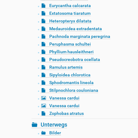
Eurycantha calcarata
Extatosoma tiaratum
Heteropteryx dilatata
Medauroidea extradentata
Pachnoda marginata peregrina
Peruphasma schultei
Phyllium hausleithneri
Pseudocreobotra ocellata
Ramulus artemis
Sipyloidea chlorotica
Sphodromantis lineola
Stilpnochlora couloniana
Vanessa cardui
Vanessa cardui
Zophobas atratus
Unterwegs
Bilder