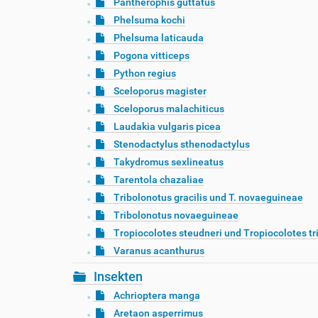
Pantherophis guttatus
Phelsuma kochi
Phelsuma laticauda
Pogona vitticeps
Python regius
Sceloporus magister
Sceloporus malachiticus
Laudakia vulgaris picea
Stenodactylus sthenodactylus
Takydromus sexlineatus
Tarentola chazaliae
Tribolonotus gracilis und T. novaeguineae
Tribolonotus novaeguineae
Tropiocolotes steudneri und Tropiocolotes tr
Varanus acanthurus
Insekten
Achrioptera manga
Aretaon asperrimus