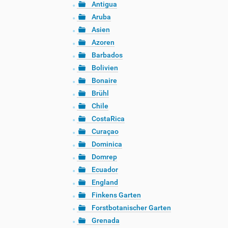
Antigua
Aruba
Asien
Azoren
Barbados
Bolivien
Bonaire
Brühl
Chile
CostaRica
Curaçao
Dominica
Domrep
Ecuador
England
Finkens Garten
Forstbotanischer Garten
Grenada