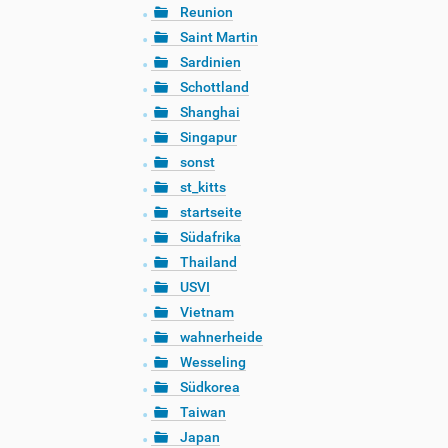
Reunion
Saint Martin
Sardinien
Schottland
Shanghai
Singapur
sonst
st_kitts
startseite
Südafrika
Thailand
USVI
Vietnam
wahnerheide
Wesseling
Südkorea
Taiwan
Japan