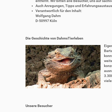
entfernt. Wir bitten alle Besucher, uns auf sach
Auch Anregungen, Tipps und Erfahrungsaustausch
Verantwortlich für den Inhalt:
Wolfgang Dahm
D-50997 Köln
Die Geschichte von DahmsTierleben
Eigen
Bart
konnt
weite
konze
ausn
3.30
viel
Unsere Besucher