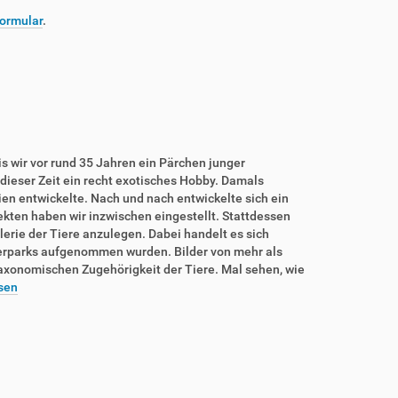
ormular
.
is wir vor rund 35 Jahren ein Pärchen junger
dieser Zeit ein recht exotisches Hobby. Damals
rien entwickelte. Nach und nach entwickelte sich ein
sekten haben wir inzwischen eingestellt. Stattdessen
lerie der Tiere anzulegen. Dabei handelt es sich
ierparks aufgenommen wurden. Bilder von mehr als
taxonomischen Zugehörigkeit der Tiere. Mal sehen, wie
sen