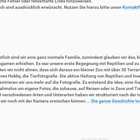
liche Fehler oder fehlerhafte Links hinzuweisen.
 sind ausdrücklich erwünscht. Nutzen Sie hierzu bitte unser
Kontaktf
tlich sind wir eine ganz normale Familie, zumindest glauben wir das, b
agamen erhielten. Es war unsere erste Begegnung mit Reptilien und zu 
en wir nicht ahnen, dass sich daraus ein kleiner Zoo mit über 30 Terra
res Hobby, die Tierfotografie. Die aktive Haltung von Reptilien und In
ntrieren wir uns mehr auf die Fotografie. Es entstand die Idee, eine Ga
ahmslos um eigene Fotos, die zuhause, auf Reisen oder in Zoos und T
0 verschiedenen Arten und Unterarten haben wir strukturiert nach der 
e wir noch mit der Kamera erwischen können ...
Die ganze Geschichte le