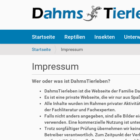
S
Startseite
Reptilien
Insekten
Unter
e
k
S
Startseite
Impressum
t
i
i
e
Impressum
o
s
n
i
e
n
Wer oder was ist DahmsTierleben?
n
d
DahmsTierleben ist die Webseite der Familie D
h
Es ist eine private Webseite, die wir nur aus Sp
i
Alle Inhalte wurden im Rahmen privater Aktivi
e
der Fachliteratur und Fachexperten.
r
Falls nicht anders angegeben, sind alle Bilder
:
verwenden. Eine kommerzielle Nutzung ist unte
Trotz sorgfältiger Prüfung übernehmen wir keine 
Betreiber verantwortlich. Zum Zeitpunkt der V