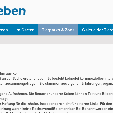
wegs
Im Garten
Tierparks & Zoos
Galerie der Tier
ahm aus Köln.
aß an der Sache erstellt haben. Es besteht keinerlei kommerzielles Inter
täten zusammengetragen. Sie stammen aus eigenen Erfahrungen, ergän
 eigene Aufnahmen. Die Besucher unserer Seiten können Text und Bilde
rsagt.
Haftung für die Inhalte. Insbesondere nicht für externe Links. Für den 
erlinkung waren keine Rechtsverstöße erkennbar. Bei Bekanntwerden ei