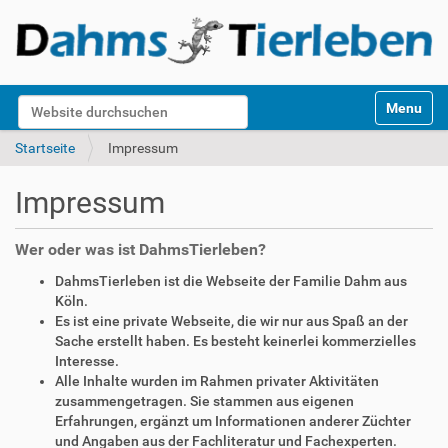
S
Website durchsuchen
Toggle na
e
k
Erweiterte Suche…
Startseite
Impressum
t
i
Impressum
o
n
e
Wer oder was ist DahmsTierleben?
n
DahmsTierleben ist die Webseite der Familie Dahm aus
Köln.
Es ist eine private Webseite, die wir nur aus Spaß an der
Sache erstellt haben. Es besteht keinerlei kommerzielles
Interesse.
Alle Inhalte wurden im Rahmen privater Aktivitäten
zusammengetragen. Sie stammen aus eigenen
Erfahrungen, ergänzt um Informationen anderer Züchter
und Angaben aus der Fachliteratur und Fachexperten.