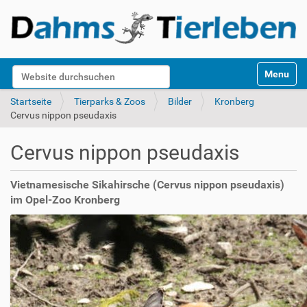
S
Website durchsuchen
Toggle na
e
k
Erweiterte Suche…
Startseite
Tierparks & Zoos
Bilder
Kronberg
t
Cervus nippon pseudaxis
i
o
Cervus nippon pseudaxis
n
e
n
Vietnamesische Sikahirsche (Cervus nippon pseudaxis)
im Opel-Zoo Kronberg