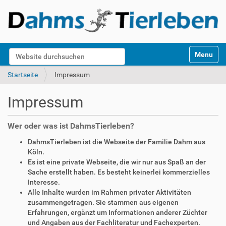
S
Website durchsuchen
Toggle na
e
k
Erweiterte Suche…
Startseite
Impressum
t
i
Impressum
o
n
e
Wer oder was ist DahmsTierleben?
n
DahmsTierleben ist die Webseite der Familie Dahm aus
Köln.
Es ist eine private Webseite, die wir nur aus Spaß an der
Sache erstellt haben. Es besteht keinerlei kommerzielles
Interesse.
Alle Inhalte wurden im Rahmen privater Aktivitäten
zusammengetragen. Sie stammen aus eigenen
Erfahrungen, ergänzt um Informationen anderer Züchter
und Angaben aus der Fachliteratur und Fachexperten.