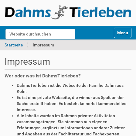
S
Website durchsuchen
Toggle na
e
k
Erweiterte Suche…
Startseite
Impressum
t
i
Impressum
o
n
e
Wer oder was ist DahmsTierleben?
n
DahmsTierleben ist die Webseite der Familie Dahm aus
Köln.
Es ist eine private Webseite, die wir nur aus Spaß an der
Sache erstellt haben. Es besteht keinerlei kommerzielles
Interesse.
Alle Inhalte wurden im Rahmen privater Aktivitäten
zusammengetragen. Sie stammen aus eigenen
Erfahrungen, ergänzt um Informationen anderer Züchter
und Angaben aus der Fachliteratur und Fachexperten.