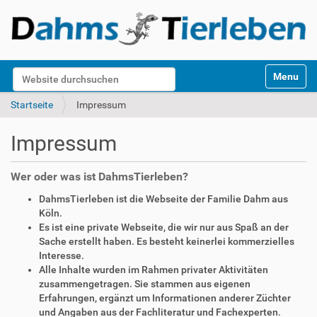
S
Website durchsuchen
Toggle na
e
k
Erweiterte Suche…
Startseite
Impressum
t
i
Impressum
o
n
e
Wer oder was ist DahmsTierleben?
n
DahmsTierleben ist die Webseite der Familie Dahm aus
Köln.
Es ist eine private Webseite, die wir nur aus Spaß an der
Sache erstellt haben. Es besteht keinerlei kommerzielles
Interesse.
Alle Inhalte wurden im Rahmen privater Aktivitäten
zusammengetragen. Sie stammen aus eigenen
Erfahrungen, ergänzt um Informationen anderer Züchter
und Angaben aus der Fachliteratur und Fachexperten.