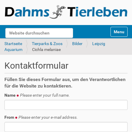
S
Website durchsuchen
Toggle na
e
k
Erweiterte Suche…
Startseite
Tierparks & Zoos
Bilder
Leipzig
t
Aquarium
Cichla melaniae
i
o
Kontaktformular
n
e
n
Füllen Sie dieses Formular aus, um den Verantwortlichen
für die Website zu kontaktieren.
Name
Please enter your full name.
From
Please enter your e-mail address.