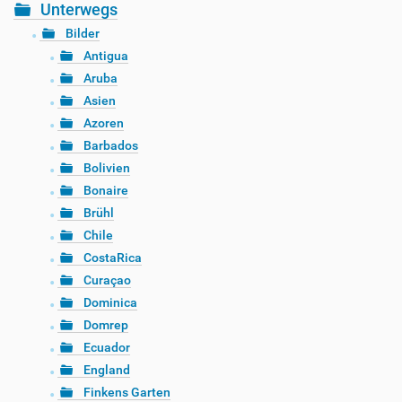
Unterwegs
Bilder
Antigua
Aruba
Asien
Azoren
Barbados
Bolivien
Bonaire
Brühl
Chile
CostaRica
Curaçao
Dominica
Domrep
Ecuador
England
Finkens Garten