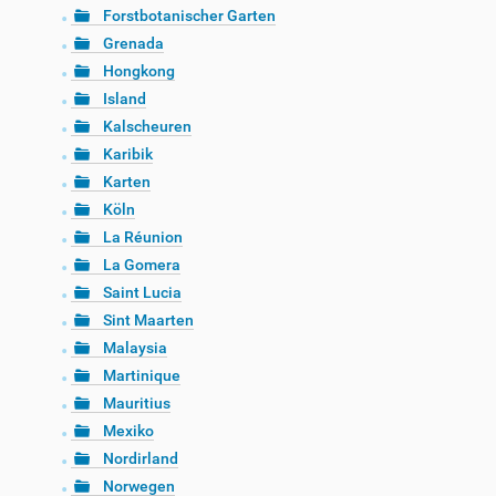
Forstbotanischer Garten
Grenada
Hongkong
Island
Kalscheuren
Karibik
Karten
Köln
La Réunion
La Gomera
Saint Lucia
Sint Maarten
Malaysia
Martinique
Mauritius
Mexiko
Nordirland
Norwegen