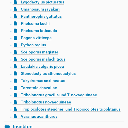
Lygodactylus picturatus
Omanosaura jayakari
Pantherophis guttatus
Phelsuma kochi
Phelsuma laticauda
Pogona vitticeps
Python regius
Sceloporus magister
Sceloporus malachiticus
Laudakia vulgaris picea
Stenodactylus sthenodactylus
Takydromus sexlineatus
Tarentola chazaliae
Tribolonotus gracilis und T. novaeguineae
Tribolonotus novaeguineae
Tropiocolotes steudneri und Tropiocolotes tripolitanus
Varanus acanthurus
Insekten