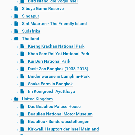
Bird Island, die Vogelinsel
Sibuya Game Reserve
Singapur
Sint Maarten - The Friendly Island
Südafrika
Thailand
Kaeng Krachan National Park
Khao Sam Roi Yot National Park
Kui Buri National Park
Dusit Zoo Bangkok (1938-2018)
Bindenwarane in Lumphini-Park
Snake Farm in Bangkok
Im Königreich Ayutthaya
United Kingdom
Das Beaulieu Palace House
Beaulieu National Motor Museum
Beaulieu - Sonderausstellungen
Kirkwall, Hauptort der Insel Mainland