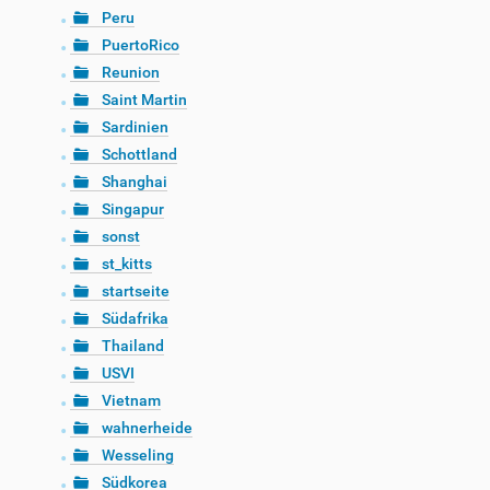
Peru
PuertoRico
Reunion
Saint Martin
Sardinien
Schottland
Shanghai
Singapur
sonst
st_kitts
startseite
Südafrika
Thailand
USVI
Vietnam
wahnerheide
Wesseling
Südkorea