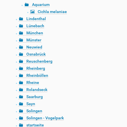
Aquarium
Cichla melaniae
Lindenthal
Lünebach
München
Münster
Neuwied
Osnabrück
Reuschenberg
Rheinberg
Rheinböllen
Rheine
Rolandseck
Saarburg
Sayn
Solingen
Solingen - Vogelpark
startseite