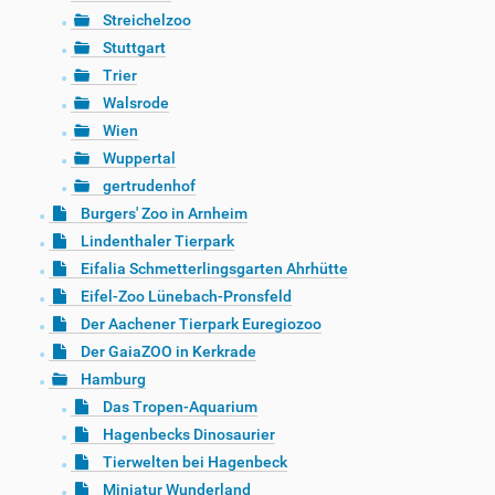
Streichelzoo
Stuttgart
Trier
Walsrode
Wien
Wuppertal
gertrudenhof
Burgers' Zoo in Arnheim
Lindenthaler Tierpark
Eifalia Schmetterlingsgarten Ahrhütte
Eifel-Zoo Lünebach-Pronsfeld
Der Aachener Tierpark Euregiozoo
Der GaiaZOO in Kerkrade
Hamburg
Das Tropen-Aquarium
Hagenbecks Dinosaurier
Tierwelten bei Hagenbeck
Miniatur Wunderland