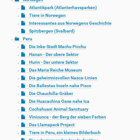
Atlantikpark (Atlanterhavsparken)
Tiere in Norwegen
Interessantes aus Norwegens Geschichte
Spitzbergen (Svalbard)
Peru
Die Inka-Stadt Machu Picchu
Hanan - Der obere Sektor
Hurin - Der untere Sektor
Das Maria Reiche Museum
Die geheimnisvollen Nasca-Linien
Die Ballestas Inseln nahe Pisco
Die Chauchilla-Gräber
Die Huacachina Oase nahe Ica
Cochahuasi Animal Sanctuary
Vinicunca - der Berg der sieben Farben
Das Llamapack Project
Tiere in Peru, ein kleines Bilderbuch