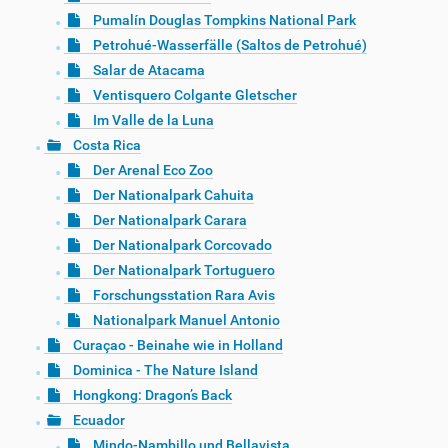
Pumalín Douglas Tompkins National Park
Petrohué-Wasserfälle (Saltos de Petrohué)
Salar de Atacama
Ventisquero Colgante Gletscher
Im Valle de la Luna
Costa Rica
Der Arenal Eco Zoo
Der Nationalpark Cahuita
Der Nationalpark Carara
Der Nationalpark Corcovado
Der Nationalpark Tortuguero
Forschungsstation Rara Avis
Nationalpark Manuel Antonio
Curaçao - Beinahe wie in Holland
Dominica - The Nature Island
Hongkong: Dragon’s Back
Ecuador
Mindo-Nambillo und Bellavista