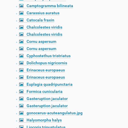
Camptogramma bilineata
Carassius auratus
Catocala fraxin
Chalcolestes viridis
Chalcolestes viridis
Cornu aspersum
Cornu aspersum
Cyphostethus tristriatus
Dolichopus nigricornis
Erinaceus europaeus
Erinaceus europaeus
Euplagia quadripunctaria
Formica cunicularia
Gasteruption jaculator
Gasteruption jaculator
gonocerus-acuteangulatus.jpg
Halyomorpha halys
Liocoris tripustulatus