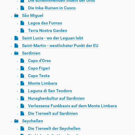
Die schwimmenden Inseln der Uros
Die Inka-Ruinen in Cusco
São Miguel
Lagoa das Furnas
Terra Nostra Garden
Saint Lucia - wo der Leguan lebt
Saint-Martin - westlichster Punkt der EU
Sardinien
Capo d'Orso
Capo Figari
Capo Testa
Monte Limbara
Laguna di San Teodoro
Nuraghenkultur auf Sardinien
Verlassene Funkbasis auf dem Monte Limbara
Die Tierwelt auf Sardinien
Seychellen
Die Tierwelt der Seychellen