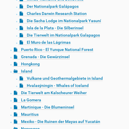
Der Nationalpark Galápagos
Charles Darwin Research Station
Die Sacha Lodge im Nationalpark Yasuní
Isla de la Plata - Die Silberinsel
Die Tierwelt im Nationalpark Galapagos
El Muro de las Lágrimas
Puerto Rico - El Yunque National Forest
Grenada - Die Gewürzinsel
Hongkong
Island
Vulkane und Geothermalgebiete in Island
Hvalasýningin - Whales of Iceland
Die Tierwelt am Kalscheurer Weiher
La Gomera
Martinique - Die Blumeninsel
Mauritius
Mexiko - Die Ruinen der Mayas auf Yucatán
Norwegen