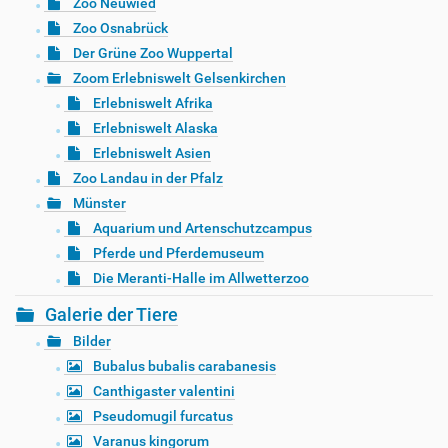
Zoo Neuwied
Zoo Osnabrück
Der Grüne Zoo Wuppertal
Zoom Erlebniswelt Gelsenkirchen
Erlebniswelt Afrika
Erlebniswelt Alaska
Erlebniswelt Asien
Zoo Landau in der Pfalz
Münster
Aquarium und Artenschutzcampus
Pferde und Pferdemuseum
Die Meranti-Halle im Allwetterzoo
Galerie der Tiere
Bilder
Bubalus bubalis carabanesis
Canthigaster valentini
Pseudomugil furcatus
Varanus kingorum