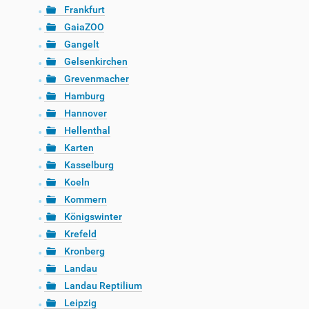
Frankfurt
GaiaZOO
Gangelt
Gelsenkirchen
Grevenmacher
Hamburg
Hannover
Hellenthal
Karten
Kasselburg
Koeln
Kommern
Königswinter
Krefeld
Kronberg
Landau
Landau Reptilium
Leipzig