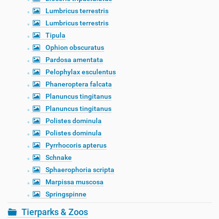
Lumbricus terrestris
Lumbricus terrestris
Tipula
Ophion obscuratus
Pardosa amentata
Pelophylax esculentus
Phaneroptera falcata
Planuncus tingitanus
Planuncus tingitanus
Polistes dominula
Polistes dominula
Pyrrhocoris apterus
Schnake
Sphaerophoria scripta
Marpissa muscosa
Springspinne
Tierparks & Zoos