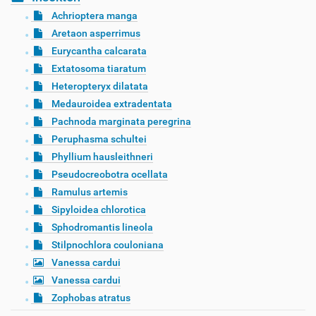
Achrioptera manga
Aretaon asperrimus
Eurycantha calcarata
Extatosoma tiaratum
Heteropteryx dilatata
Medauroidea extradentata
Pachnoda marginata peregrina
Peruphasma schultei
Phyllium hausleithneri
Pseudocreobotra ocellata
Ramulus artemis
Sipyloidea chlorotica
Sphodromantis lineola
Stilpnochlora couloniana
Vanessa cardui
Vanessa cardui
Zophobas atratus