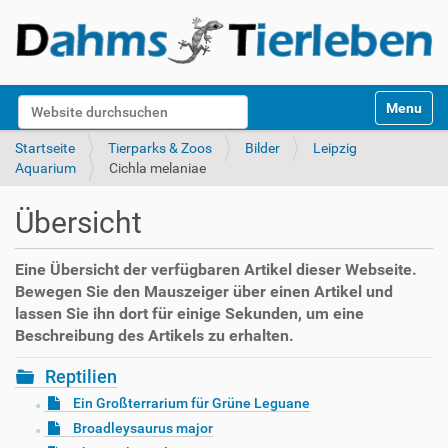
S
Website durchsuchen
Toggle na
e
k
Erweiterte Suche…
Startseite
Tierparks & Zoos
Bilder
Leipzig
t
Aquarium
Cichla melaniae
i
o
Übersicht
n
e
n
Eine Übersicht der verfügbaren Artikel dieser Webseite.
Bewegen Sie den Mauszeiger über einen Artikel und
lassen Sie ihn dort für einige Sekunden, um eine
Beschreibung des Artikels zu erhalten.
Reptilien
Ein Großterrarium für Grüne Leguane
Broadleysaurus major